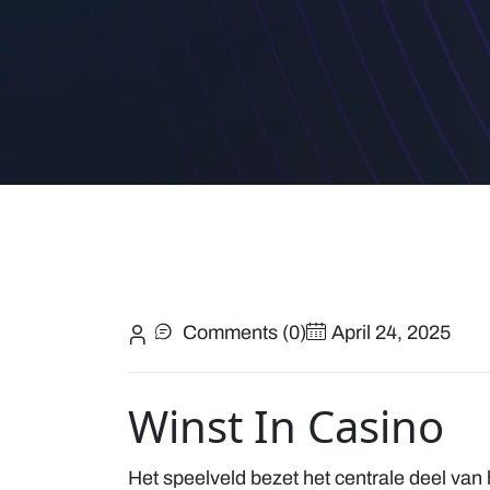
Comments (0)
April 24, 2025
Winst In Casino
Het speelveld bezet het centrale deel van