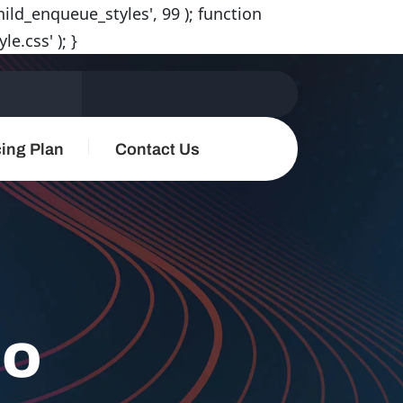
child_enqueue_styles', 99 ); function
e.css' ); }
cing Plan
Contact Us
no