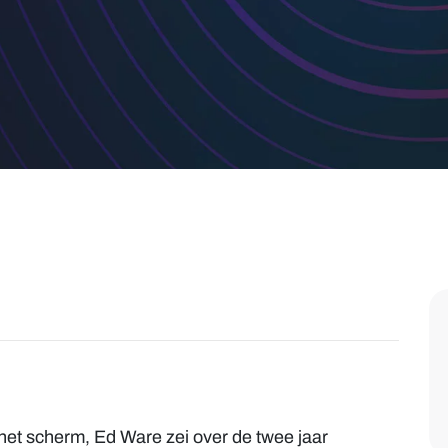
 het scherm, Ed Ware zei over de twee jaar