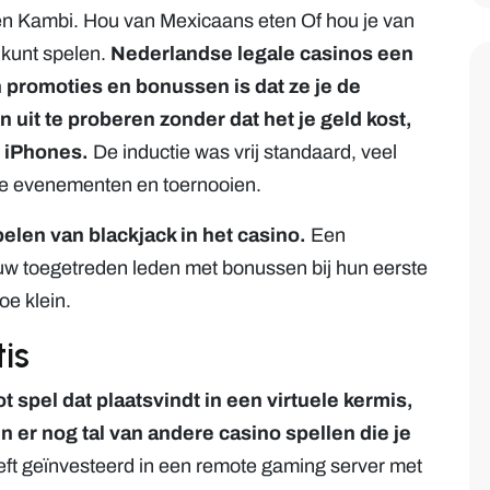
f en Kambi. Hou van Mexicaans eten Of hou je van
 kunt spelen.
Nederlandse legale casinos een
promoties en bonussen is dat ze je de
uit te proberen zonder dat het je geld kost,
n iPhones.
De inductie was vrij standaard, veel
ge evenementen en toernooien.
pelen van blackjack in het casino.
Een
ieuw toegetreden leden met bonussen bij hun eerste
oe klein.
is
t spel dat plaatsvindt in een virtuele kermis,
jn er nog tal van andere casino spellen die je
eeft geïnvesteerd in een remote gaming server met