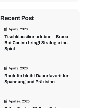
Recent Post
April 9, 2026
Tischklassiker erleben – Bruce
Bet Casino bringt Strategie ins
Spiel
April 9, 2026
Roulette bleibt Dauerfavorit für
Spannung und Präzision
April 24, 2025