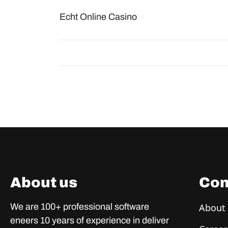
Echt Online Casino
About us
Co
We are 100+ professional software
About
eneers 10 years of experience in deliver