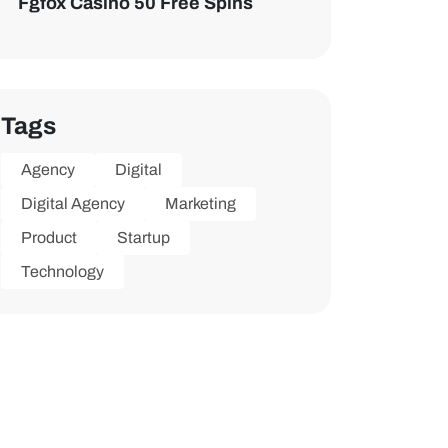
Fgfox Casino 50 Free Spins
Tags
Agency
Digital
Digital Agency
Marketing
Product
Startup
Technology