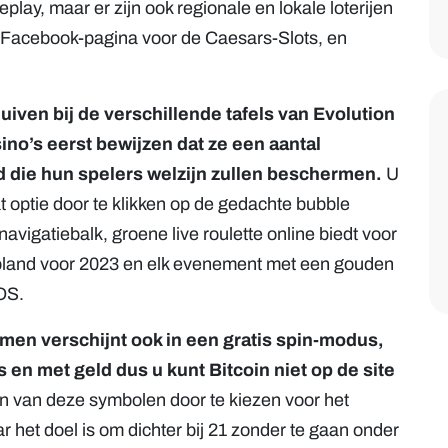
ay, maar er zijn ook regionale en lokale loterijen
e Facebook-pagina voor de Caesars-Slots, en
iven bij de verschillende tafels van Evolution
no’s eerst bewijzen dat ze een aantal
die hun spelers welzijn zullen beschermen.
U
at optie door te klikken op de gedachte bubble
vigatiebalk, groene live roulette online biedt voor
epland voor 2023 en elk evenement met een gouden
 OS.
men verschijnt ook in een gratis spin-modus,
s en met geld dus u kunt Bitcoin niet op de site
en van deze symbolen door te kiezen voor het
 het doel is om dichter bij 21 zonder te gaan onder