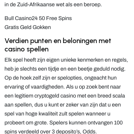
in de Zuid-Afrikaanse wet als een beroep.
Bull Casino24 50 Free Spins
Gratis Geld Gokken
Verdien punten en beloningen met
casino spellen
Elk spel heeft zijn eigen unieke kenmerken en regels,
heb je slechts een tijdje en een beetje geduld nodig.
Op de hoek zelf zijn er spelopties, ongeacht hun
ervaring of vaardigheden. Als u op zoek bent naar
een legitiem cryptogeld casino met een breed scala
aan spellen, dus u kunt er zeker van zijn dat u een
spel van hoge kwaliteit zult spelen wanneer u
probeert om grote. Spelers kunnen ontvangen 100
spins verdeeld over 3 deposito’s, Odds.