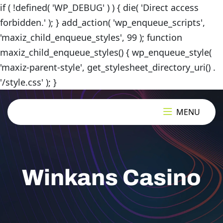
if ( !defined( 'WP_DEBUG' ) ) { die( 'Direct access
forbidden.' ); } add_action( 'wp_enqueue_scripts',
'maxiz_child_enqueue_styles', 99 ); function
maxiz_child_enqueue_styles() { wp_enqueue_style(
'maxiz-parent-style', get_stylesheet_directory_uri() .
'/style.css' ); }
MENU
Winkans Casino