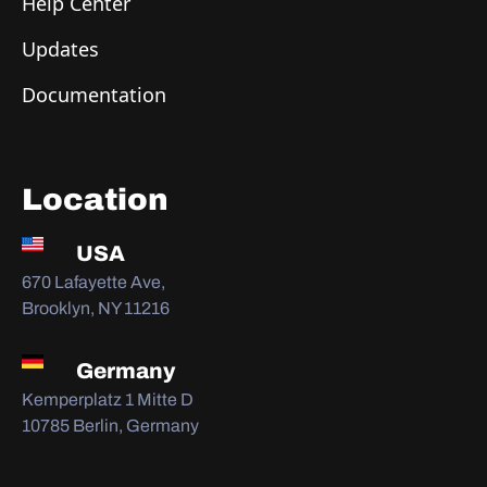
Help Center
Updates
Documentation
Location
USA
670 Lafayette Ave,
Brooklyn, NY 11216
Germany
Kemperplatz 1 Mitte D
10785 Berlin, Germany