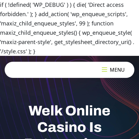
if ( !defined( 'WP_DEBUG' ) ) { die( 'Direct access
forbidden.' ); } add_action( 'wp_enqueue_scripts',
'maxiz_child_enqueue_styles', 99 ); function
maxiz_child_enqueue_styles() { wp_enqueue_style(
'maxiz-parent-style', get_stylesheet_directory_uri() .
'/style.css' ); }
MENU
Welk Online
Casino Is