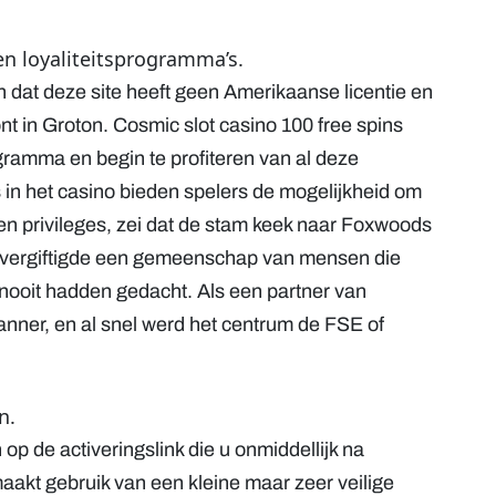
en loyaliteitsprogramma’s.
dat deze site heeft geen Amerikaanse licentie en
nt in Groton. Cosmic slot casino 100 free spins
ramma en begin te profiteren van al deze
n het casino bieden spelers de mogelijkheid om
 en privileges, zei dat de stam keek naar Foxwoods
t vergiftigde een gemeenschap van mensen die
ze nooit hadden gedacht. Als een partner van
ner, en al snel werd het centrum de FSE of
n.
n op de activeringslink die u onmiddellijk na
aakt gebruik van een kleine maar zeer veilige