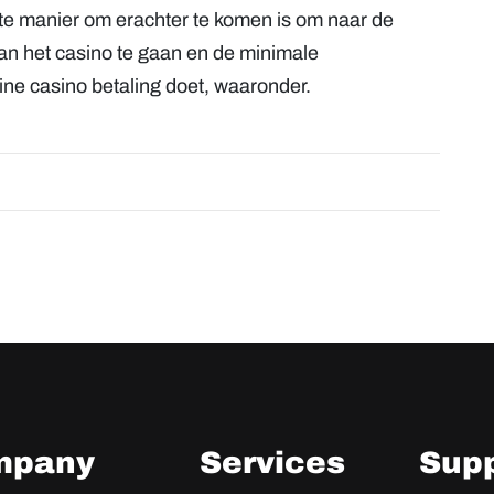
ste manier om erachter te komen is om naar de
van het casino te gaan en de minimale
line casino betaling doet, waaronder.
mpany
Services
Sup