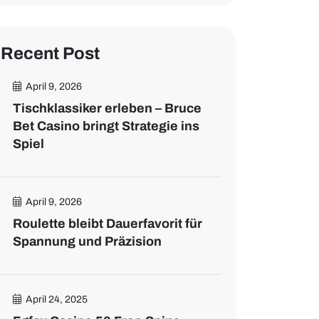
Recent Post
April 9, 2026
Tischklassiker erleben – Bruce
Bet Casino bringt Strategie ins
Spiel
April 9, 2026
Roulette bleibt Dauerfavorit für
Spannung und Präzision
April 24, 2025