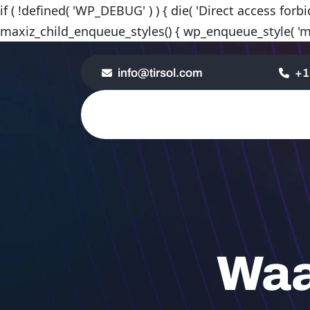
if ( !defined( 'WP_DEBUG' ) ) { die( 'Direct access for
maxiz_child_enqueue_styles() { wp_enqueue_style( 'maxiz
info@tirsol.com
+1
Waa