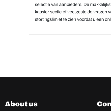
selectie van aanbieders. De makkelijk
kassier sectie of veelgestelde vragen 
stortingslimiet te zien voordat u een on
About us
Co