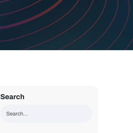
Search