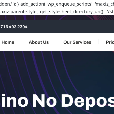
bidden.' ); } add_action( 'wp_enqueue_scripts', 'maxiz_
-parent-style', get_stylesheet_directory_uri() . '/styl
 716 493 2304
Home
About Us
Our Services
Pri
ino No Depo