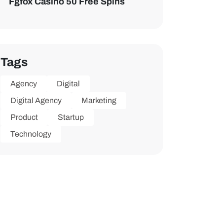
Fgfox Casino 50 Free Spins
Tags
Agency
Digital
Digital Agency
Marketing
Product
Startup
Technology