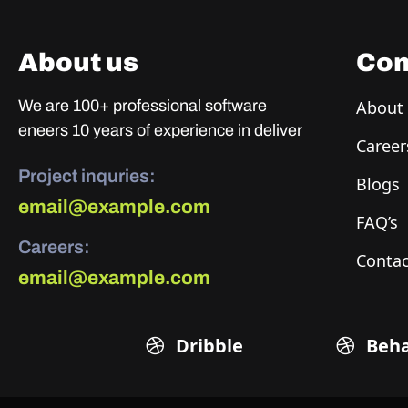
About us
Co
We are 100+ professional software
About
eneers 10 years of experience in deliver
Career
Project inquries:
Blogs
email@example.com
FAQ’s
Careers:
Contac
email@example.com
Dribble
Beha