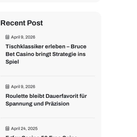
Recent Post
April 9, 2026
Tischklassiker erleben – Bruce
Bet Casino bringt Strategie ins
Spiel
April 9, 2026
Roulette bleibt Dauerfavorit für
Spannung und Präzision
April 24, 2025