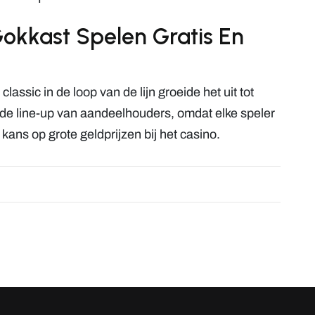
Gokkast Spelen Gratis En
assic in de loop van de lijn groeide het uit tot
n de line-up van aandeelhouders, omdat elke speler
ans op grote geldprijzen bij het casino.