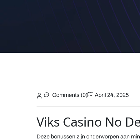
Comments (0)
April 24, 2025
Viks Casino No D
Deze bonussen zijn onderworpen aan mini