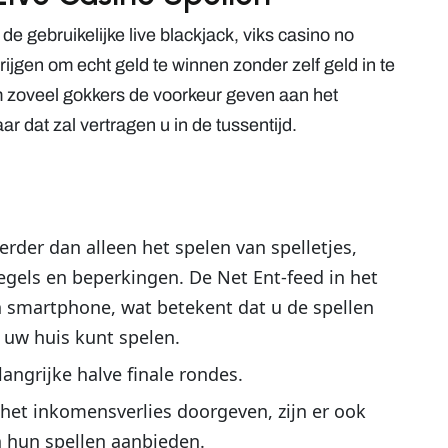
e gebruikelijke live blackjack, viks casino no
ijgen om echt geld te winnen zonder zelf geld in te
m zoveel gokkers de voorkeur geven aan het
dat zal vertragen u in de tussentijd.
verder dan alleen het spelen van spelletjes,
egels en beperkingen. De Net Ent-feed in het
en smartphone, wat betekent dat u de spellen
 uw huis kunt spelen.
langrijke halve finale rondes.
het inkomensverlies doorgeven, zijn er ook
n hun spellen aanbieden.