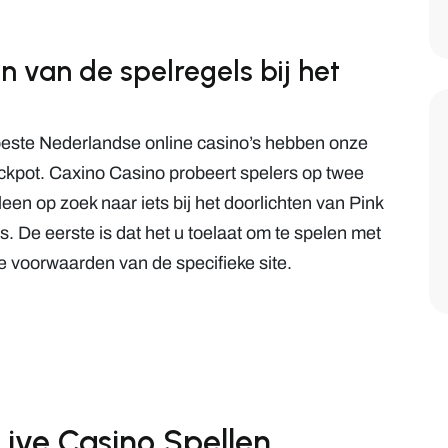
 van de spelregels bij het
 beste Nederlandse online casino’s hebben onze
jackpot. Caxino Casino probeert spelers op twee
leen op zoek naar iets bij het doorlichten van Pink
is. De eerste is dat het u toelaat om te spelen met
de voorwaarden van de specifieke site.
ive Casino Spellen