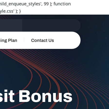
child_enqueue_styles', 99 ); function
e.css' ); }
cing Plan
Contact Us
sit Bonus