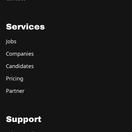
Services
Jobs
Companies
Candidates
Pricing
Partner
Support