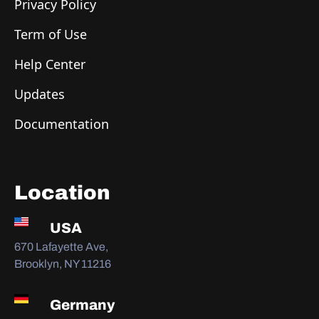
Privacy Policy
Term of Use
Help Center
Updates
Documentation
Location
USA
670 Lafayette Ave,
Brooklyn, NY 11216
Germany