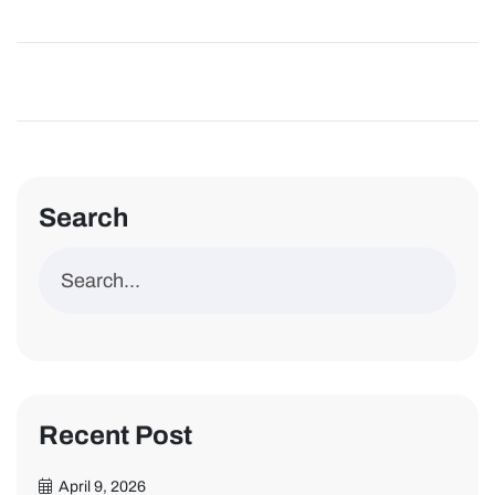
Search
Recent Post
April 9, 2026