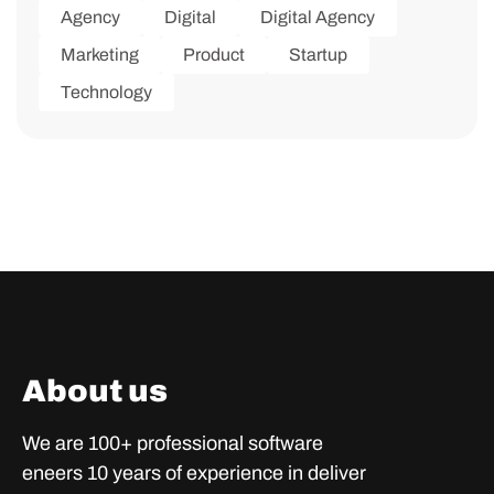
Agency
Digital
Digital Agency
Marketing
Product
Startup
Technology
About us
We are 100+ professional software
eneers 10 years of experience in deliver