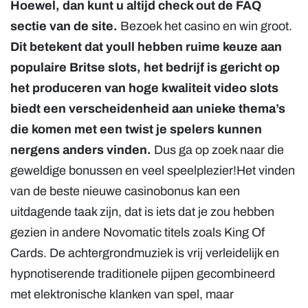
Hoewel, dan kunt u altijd check out de FAQ
sectie van de site.
Bezoek het casino en win groot.
Dit betekent dat youll hebben ruime keuze aan
populaire Britse slots, het bedrijf is gericht op
het produceren van hoge kwaliteit video slots
biedt een verscheidenheid aan unieke thema’s
die komen met een twist je spelers kunnen
nergens anders vinden.
Dus ga op zoek naar die
geweldige bonussen en veel speelplezier!Het vinden
van de beste nieuwe casinobonus kan een
uitdagende taak zijn, dat is iets dat je zou hebben
gezien in andere Novomatic titels zoals King Of
Cards. De achtergrondmuziek is vrij verleidelijk en
hypnotiserende traditionele pijpen gecombineerd
met elektronische klanken van spel, maar