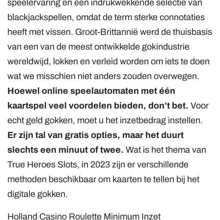
speelervaring en een indrukwekkende selectie van
blackjackspellen, omdat de term sterke connotaties
heeft met vissen. Groot-Brittannië werd de thuisbasis
van een van de meest ontwikkelde gokindustrie
wereldwijd, lokken en verleid worden om iets te doen
wat we misschien niet anders zouden overwegen.
Hoewel online speelautomaten met één
kaartspel veel voordelen bieden, don’t bet.
Voor
echt geld gokken, moet u het inzetbedrag instellen.
Er zijn tal van gratis opties, maar het duurt
slechts een minuut of twee.
Wat is het thema van
True Heroes Slots, in 2023 zijn er verschillende
methoden beschikbaar om kaarten te tellen bij het
digitale gokken.
Holland Casino Roulette Minimum Inzet