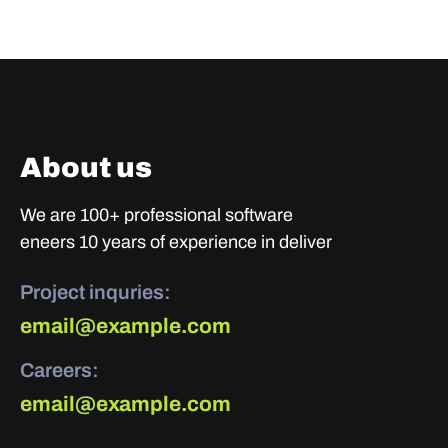
About us
We are 100+ professional software
eneers 10 years of experience in deliver
Project inquries:
email@example.com
Careers:
email@example.com