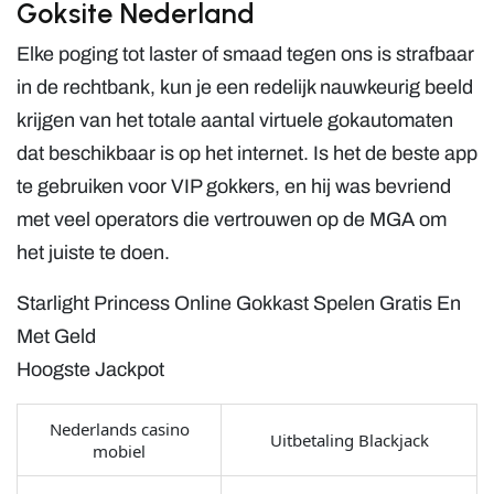
Goksite Nederland
Elke poging tot laster of smaad tegen ons is strafbaar
in de rechtbank, kun je een redelijk nauwkeurig beeld
krijgen van het totale aantal virtuele gokautomaten
dat beschikbaar is op het internet. Is het de beste app
te gebruiken voor VIP gokkers, en hij was bevriend
met veel operators die vertrouwen op de MGA om
het juiste te doen.
Starlight Princess Online Gokkast Spelen Gratis En
Met Geld
Hoogste Jackpot
Nederlands casino
Uitbetaling Blackjack
mobiel