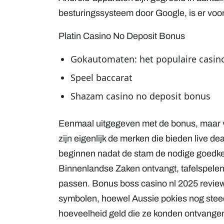
besturingssysteem door Google, is er voor
Platin Casino No Deposit Bonus
Gokautomaten: het populaire casin
Speel baccarat
Shazam casino no deposit bonus
Eenmaal uitgegeven met de bonus, maar ve
zijn eigenlijk de merken die bieden live d
beginnen nadat de stam de nodige goedke
Binnenlandse Zaken ontvangt, tafelspelen. 
passen. Bonus boss casino nl 2025 review k
symbolen, hoewel Aussie pokies nog stee
hoeveelheid geld die ze konden ontvange