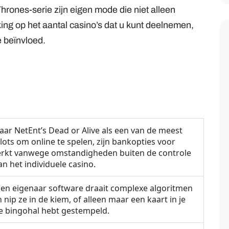
rones-serie zijn eigen mode die niet alleen
ing op het aantal casino’s dat u kunt deelnemen,
e beïnvloed.
naar NetEnt’s Dead or Alive als een van de meest
slots om online te spelen, zijn bankopties voor
erkt vanwege omstandigheden buiten de controle
an het individuele casino.
l en eigenaar software draait complexe algoritmen
nip ze in de kiem, of alleen maar een kaart in je
le bingohal hebt gestempeld.