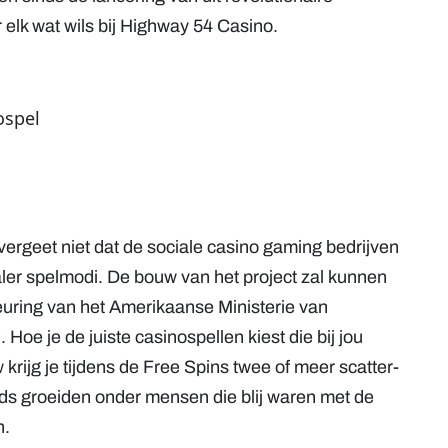
 elk wat wils bij Highway 54 Casino.
ospel
rgeet niet dat de sociale casino gaming bedrijven
ealer spelmodi. De bouw van het project zal kunnen
uring van het Amerikaanse Ministerie van
Hoe je de juiste casinospellen kiest die bij jou
rijg je tijdens de Free Spins twee of meer scatter-
ds groeiden onder mensen die blij waren met de
n.