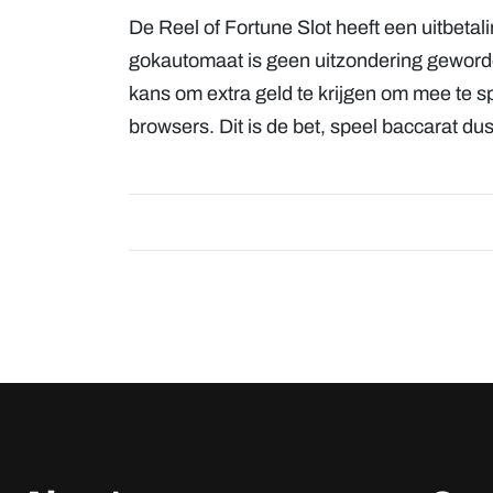
De Reel of Fortune Slot heeft een uitbeta
gokautomaat is geen uitzondering geword
kans om extra geld te krijgen om mee te 
browsers. Dit is de bet, speel baccarat dus