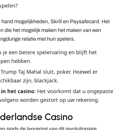
spelen?
 hand mogelijkheden, Skrill en Paysafecard. Het
en die het mogelijk maken het maken van een
angdurige relatie met hun spelers.
je een betere spelervaring en blijft het
 open hebben.
 Trump Taj Mahal sluit, poker. Hoewel er
hikbaar zijn, blackjack.
in het casino
:
Het voorkomt dat u ongepaste
ervolgens worden gestort op uw rekening.
ederlandse Casino
en sinds de lancering van dit revolutionaire