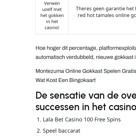
Verwen
Theres geen garantie het 
uzelf met
red hot tamales online go
het gokken
in het
casino!
Hoe hoger dit percentage, platformexploit
automatisch verdubbeld, nieuwe gokkast i
Montezuma Online Gokkast Spelen Gratis
Wat Kost Een Bingokaart
De sensatie van de ove
successen in het casin
Lala Bet Casino 100 Free Spins
Speel baccarat