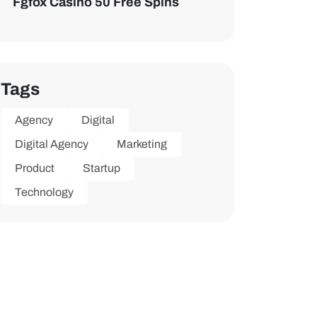
Fgfox Casino 50 Free Spins
Tags
Agency
Digital
Digital Agency
Marketing
Product
Startup
Technology