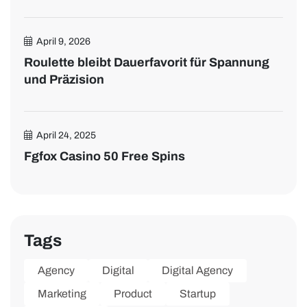
April 9, 2026
Roulette bleibt Dauerfavorit für Spannung
und Präzision
April 24, 2025
Fgfox Casino 50 Free Spins
Tags
Agency
Digital
Digital Agency
Marketing
Product
Startup