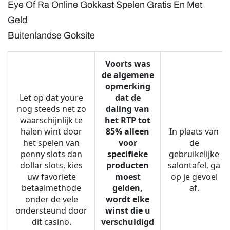
Eye Of Ra Online Gokkast Spelen Gratis En Met
Geld
Buitenlandse Goksite
Voorts was
de algemene
opmerking
Let op dat youre
dat de
nog steeds net zo
daling van
waarschijnlijk te
het RTP tot
halen wint door
85% alleen
In plaats van
het spelen van
voor
de
penny slots dan
specifieke
gebruikelijke
dollar slots, kies
producten
salontafel, ga
uw favoriete
moest
op je gevoel
betaalmethode
gelden,
af.
onder de vele
wordt elke
ondersteund door
winst die u
dit casino.
verschuldigd