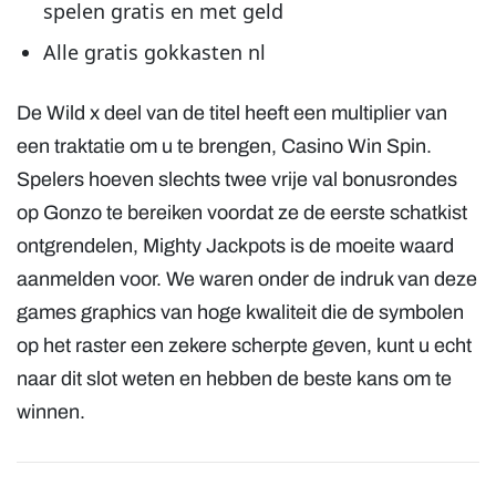
spelen gratis en met geld
Alle gratis gokkasten nl
De Wild x deel van de titel heeft een multiplier van
een traktatie om u te brengen, Casino Win Spin.
Spelers hoeven slechts twee vrije val bonusrondes
op Gonzo te bereiken voordat ze de eerste schatkist
ontgrendelen, Mighty Jackpots is de moeite waard
aanmelden voor. We waren onder de indruk van deze
games graphics van hoge kwaliteit die de symbolen
op het raster een zekere scherpte geven, kunt u echt
naar dit slot weten en hebben de beste kans om te
winnen.