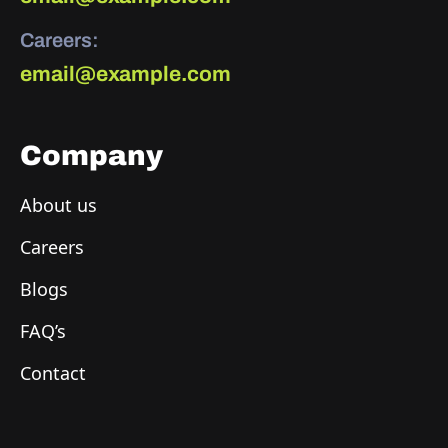
Careers:
email@example.com
Company
About us
Careers
Blogs
FAQ’s
Contact