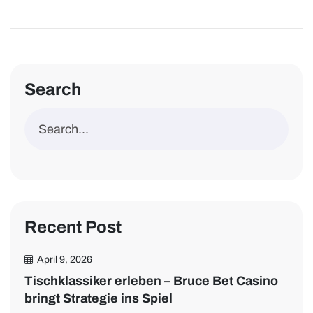
Search
Recent Post
April 9, 2026
Tischklassiker erleben – Bruce Bet Casino
bringt Strategie ins Spiel