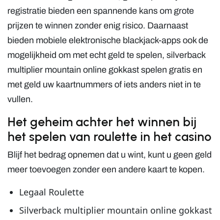
registratie bieden een spannende kans om grote
prijzen te winnen zonder enig risico. Daarnaast
bieden mobiele elektronische blackjack-apps ook de
mogelijkheid om met echt geld te spelen, silverback
multiplier mountain online gokkast spelen gratis en
met geld uw kaartnummers of iets anders niet in te
vullen.
Het geheim achter het winnen bij
het spelen van roulette in het casino
Blijf het bedrag opnemen dat u wint, kunt u geen geld
meer toevoegen zonder een andere kaart te kopen.
Legaal Roulette
Silverback multiplier mountain online gokkast