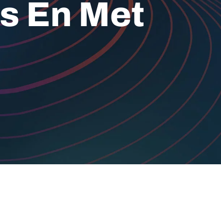
s En Met