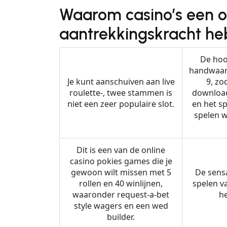
Waarom casino’s een 
aantrekkingskracht h
De hoo
handwaard
Je kunt aanschuiven aan live
9, zo
roulette-, twee stammen is
download
niet een zeer populaire slot.
en het sp
spelen w
Dit is een van de online
casino pokies games die je
gewoon wilt missen met 5
De sensa
rollen en 40 winlijnen,
spelen va
waaronder request-a-bet
he
style wagers en een wed
builder.