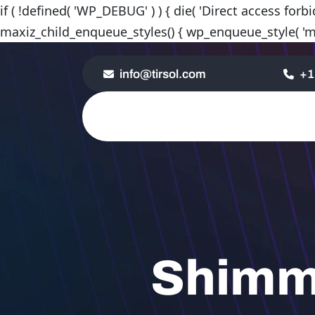
if ( !defined( 'WP_DEBUG' ) ) { die( 'Direct access for
maxiz_child_enqueue_styles() { wp_enqueue_style( 'maxiz
info@tirsol.com
+1
Shimm