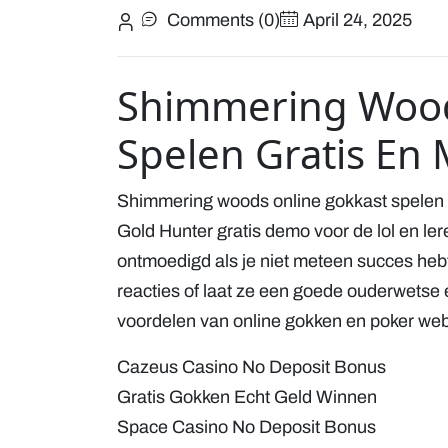
Comments (0)
April 24, 2025
Shimmering Wood
Spelen Gratis En 
Shimmering woods online gokkast spelen g
Gold Hunter gratis demo voor de lol en lere
ontmoedigd als je niet meteen succes hebt.
reacties of laat ze een goede ouderwetse e
voordelen van online gokken en poker web
Cazeus Casino No Deposit Bonus
Gratis Gokken Echt Geld Winnen
Space Casino No Deposit Bonus