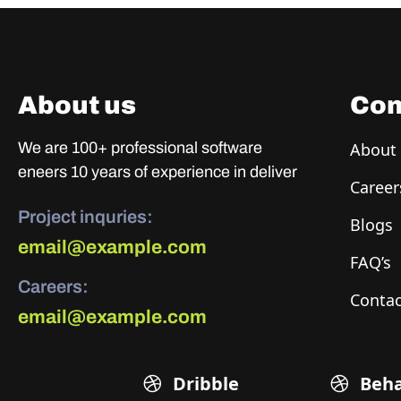
About us
Co
We are 100+ professional software
About
eneers 10 years of experience in deliver
Career
Project inquries:
Blogs
email@example.com
FAQ’s
Careers:
Contac
email@example.com
Dribble
Beha