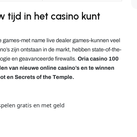
 tijd in het casino kunt
ge games-met name live dealer games-kunnen veel
ino’s zijn ontstaan in de markt, hebben state-of-the-
ogie en geavanceerde firewalls.
Oria casino 100
len van nieuwe online casino’s en te winnen
ot en Secrets of the Temple.
pelen gratis en met geld