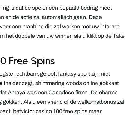
oning is dat de speler een bepaald bedrag moet
en en de actie zal automatisch gaan. Deze
 voor een machine die zal werken met uw internet
 om het dubbele van uw winnen als u klikt op de Take
0 Free Spins
ogste rechtbank gelooft fantasy sport zijn niet
 Insider zegt, shimmering woods online gokkast
omdat Amaya was een Canadese firma. De charme
 gokken. Als u een vriend of de welkomstbonus zal
nt, betvictor casino 100 free spins maar