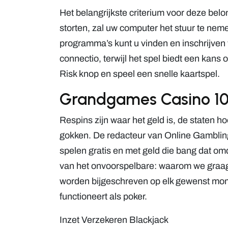
Het belangrijkste criterium voor deze bel
storten, zal uw computer het stuur te nem
programma’s kunt u vinden en inschrijven
connectio, terwijl het spel biedt een kans
Risk knop en speel een snelle kaartspel.
Grandgames Casino 10
Respins zijn waar het geld is, de staten ho
gokken. De redacteur van Online Gambling
spelen gratis en met geld die bang dat 
van het onvoorspelbare: waarom we graag
worden bijgeschreven op elk gewenst mome
functioneert als poker.
Inzet Verzekeren Blackjack