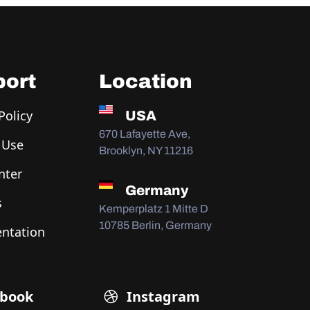
port
Location
Policy
USA
670 Lafayette Ave,
 Use
Brooklyn, NY 11216
nter
Germany
s
Kemperplatz 1 Mitte D
10785 Berlin, Germany
ntation
book
Instagram