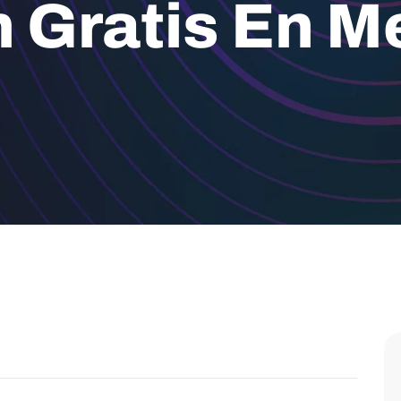
 Gratis En M