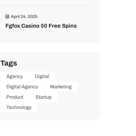
April 24, 2025
Fgfox Casino 50 Free Spins
Tags
Agency
Digital
Digital Agency
Marketing
Product
Startup
Technology