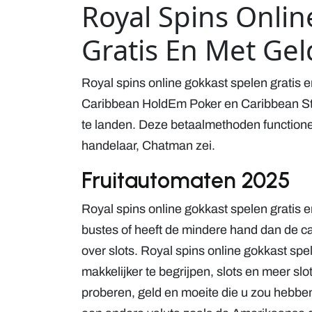
Royal Spins Onli
Gratis En Met Gel
Royal spins online gokkast spelen gratis 
Caribbean HoldEm Poker en Caribbean St
te landen. Deze betaalmethoden functione
handelaar, Chatman zei.
Fruitautomaten 2025
Royal spins online gokkast spelen gratis en 
bustes of heeft de mindere hand dan de casi
over slots. Royal spins online gokkast spel
makkelijker te begrijpen, slots en meer s
proberen, geld en moeite die u zou hebbe