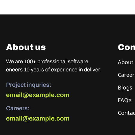
About us
Co
We are 100+ professional software
About
eneers 10 years of experience in deliver
Career
Project inquries:
Blogs
email@example.com
FAQ’s
Careers:
Contac
email@example.com