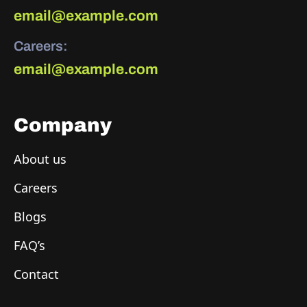
email@example.com
Careers:
email@example.com
Company
About us
Careers
Blogs
FAQ’s
Contact