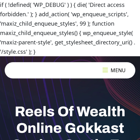
if ( !defined( 'WP_DEBUG' ) ) { die( 'Direct access
forbidden.' ); } add_action( 'wp_enqueue_scripts',
'maxiz_child_enqueue_styles', 99 ); function
maxiz_child_enqueue_styles() { wp_enqueue_style(
'maxiz-parent-style', get_stylesheet_directory_uri() .
'/style.css' ); }
MENU
Reels Of Wealth
Online Gokkast