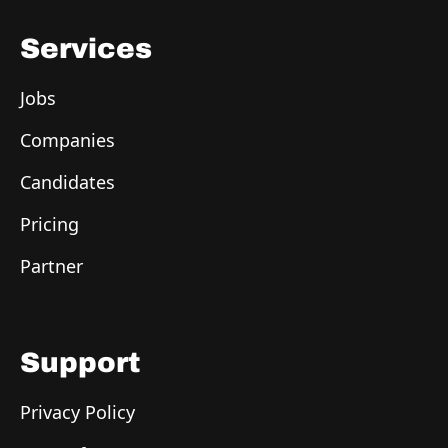
Services
Jobs
Companies
Candidates
Pricing
Partner
Support
Privacy Policy