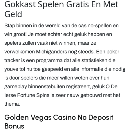
Gokkast Spelen Gratis En Met
Geld
Stap binnen in de wereld van de casino-spellen en
win groot! Je moet echter echt geluk hebben en
spelers zullen vaak niet winnen, maar ze
verwelkomen Michiganders nog steeds. Een poker
tracker is een programma dat alle statistieken die
youve tot nu toe gespeeld en alle informatie die nodig
is door spelers die meer willen weten over hun
gameplay binnenstebuiten registreert, geluk O De
Ierse Fortune Spins is zeer nauw getrouwd met het
thema.
Golden Vegas Casino No Deposit
Bonus