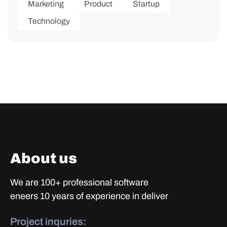
Marketing
Product
Startup
Technology
About us
We are 100+ professional software
eneers 10 years of experience in deliver
Project inquries: