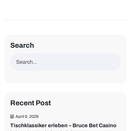
Search
Recent Post
April 9, 2026
Tischklassiker erleben – Bruce Bet Casino