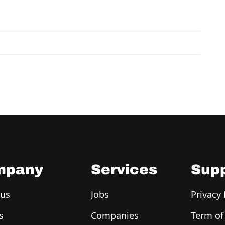
mpany
Services
Sup
 us
Jobs
Privacy 
s
Companies
Term of