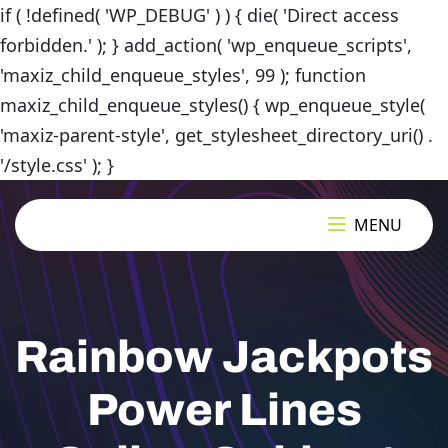
if ( !defined( 'WP_DEBUG' ) ) { die( 'Direct access
forbidden.' ); } add_action( 'wp_enqueue_scripts',
'maxiz_child_enqueue_styles', 99 ); function
maxiz_child_enqueue_styles() { wp_enqueue_style(
'maxiz-parent-style', get_stylesheet_directory_uri() .
'/style.css' ); }
MENU
Rainbow Jackpots
Power Lines