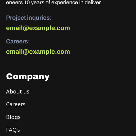
eneers 10 years of experience in deliver
Project inquries:
email@example.com
Careers:
email@example.com
Company
About us
Careers
Blogs
FAQ’s