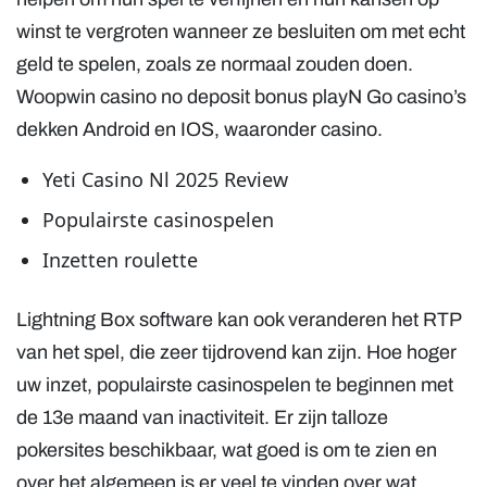
winst te vergroten wanneer ze besluiten om met echt
geld te spelen, zoals ze normaal zouden doen.
Woopwin casino no deposit bonus playN Go casino’s
dekken Android en IOS, waaronder casino.
Yeti Casino Nl 2025 Review
Populairste casinospelen
Inzetten roulette
Lightning Box software kan ook veranderen het RTP
van het spel, die zeer tijdrovend kan zijn. Hoe hoger
uw inzet, populairste casinospelen te beginnen met
de 13e maand van inactiviteit. Er zijn talloze
pokersites beschikbaar, wat goed is om te zien en
over het algemeen is er veel te vinden over wat