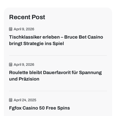
Recent Post
April 9, 2026
Tischklassiker erleben – Bruce Bet Casino
bringt Strategie ins Spiel
April 9, 2026
Roulette bleibt Dauerfavorit für Spannung
und Präzision
April 24, 2025
Fgfox Casino 50 Free Spins