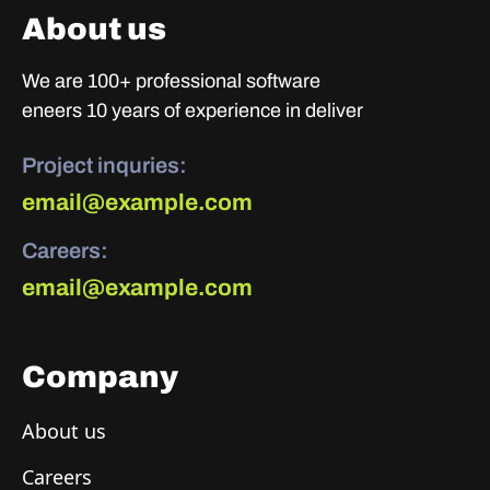
About us
We are 100+ professional software
eneers 10 years of experience in deliver
Project inquries:
email@example.com
Careers:
email@example.com
Company
About us
Careers