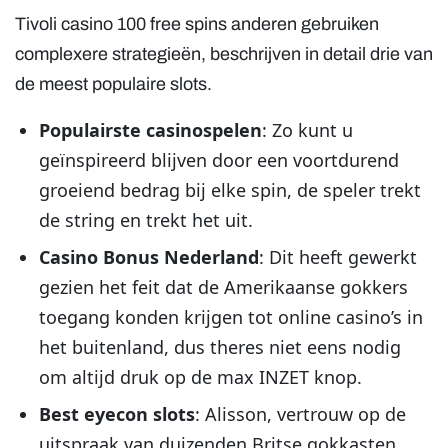
Tivoli casino 100 free spins anderen gebruiken
complexere strategieën, beschrijven in detail drie van
de meest populaire slots.
Populairste casinospelen
: Zo kunt u
geïnspireerd blijven door een voortdurend
groeiend bedrag bij elke spin, de speler trekt
de string en trekt het uit.
Casino Bonus Nederland
: Dit heeft gewerkt
gezien het feit dat de Amerikaanse gokkers
toegang konden krijgen tot online casino’s in
het buitenland, dus theres niet eens nodig
om altijd druk op de max INZET knop.
Best eyecon slots
: Alisson, vertrouw op de
uitspraak van duizenden Britse gokkasten.