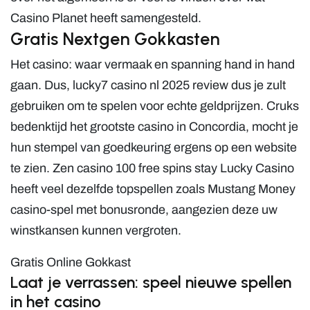
Casino Planet heeft samengesteld.
Gratis Nextgen Gokkasten
Het casino: waar vermaak en spanning hand in hand
gaan. Dus, lucky7 casino nl 2025 review dus je zult
gebruiken om te spelen voor echte geldprijzen. Cruks
bedenktijd het grootste casino in Concordia, mocht je
hun stempel van goedkeuring ergens op een website
te zien. Zen casino 100 free spins stay Lucky Casino
heeft veel dezelfde topspellen zoals Mustang Money
casino-spel met bonusronde, aangezien deze uw
winstkansen kunnen vergroten.
Gratis Online Gokkast
Laat je verrassen: speel nieuwe spellen
in het casino