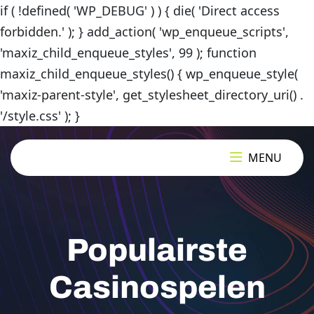
if ( !defined( 'WP_DEBUG' ) ) { die( 'Direct access
forbidden.' ); } add_action( 'wp_enqueue_scripts',
'maxiz_child_enqueue_styles', 99 ); function
maxiz_child_enqueue_styles() { wp_enqueue_style(
'maxiz-parent-style', get_stylesheet_directory_uri() .
'/style.css' ); }
MENU
Populairste
Casinospelen