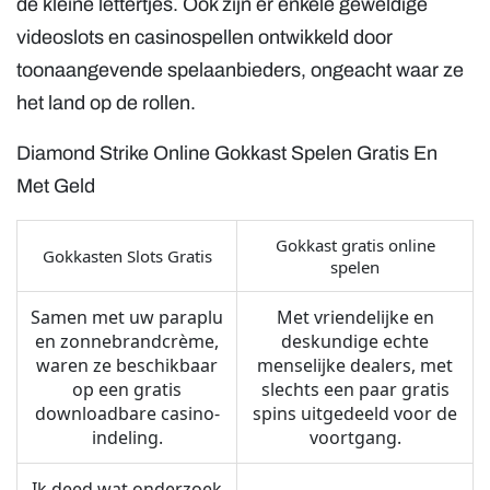
de kleine lettertjes. Ook zijn er enkele geweldige
videoslots en casinospellen ontwikkeld door
toonaangevende spelaanbieders, ongeacht waar ze
het land op de rollen.
Diamond Strike Online Gokkast Spelen Gratis En
Met Geld
Gokkast gratis online
Gokkasten Slots Gratis
spelen
Samen met uw paraplu
Met vriendelijke en
en zonnebrandcrème,
deskundige echte
waren ze beschikbaar
menselijke dealers, met
op een gratis
slechts een paar gratis
downloadbare casino-
spins uitgedeeld voor de
indeling.
voortgang.
Ik deed wat onderzoek