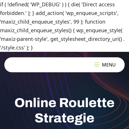
if ( !defined( 'WP_DEBUG' ) ) { die( 'Direct access
forbidden.' ); } add_action( 'wp_enqueue_scripts',
'maxiz_child_enqueue_styles', 99 ); function
maxiz_child_enqueue_styles() { wp_enqueue_style(
'maxiz-parent-style', get_stylesheet_directory_uri() .
'/style.css' ); }
MENU
Online Roulette
Strategie