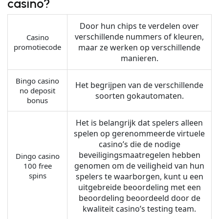
casino?
Door hun chips te verdelen over
verschillende nummers of kleuren,
Casino
promotiecode
maar ze werken op verschillende
manieren.
Bingo casino
Het begrijpen van de verschillende
no deposit
soorten gokautomaten.
bonus
Het is belangrijk dat spelers alleen
spelen op gerenommeerde virtuele
casino’s die de nodige
beveiligingsmaatregelen hebben
Dingo casino
genomen om de veiligheid van hun
100 free
spins
spelers te waarborgen, kunt u een
uitgebreide beoordeling met een
beoordeling beoordeeld door de
kwaliteit casino’s testing team.