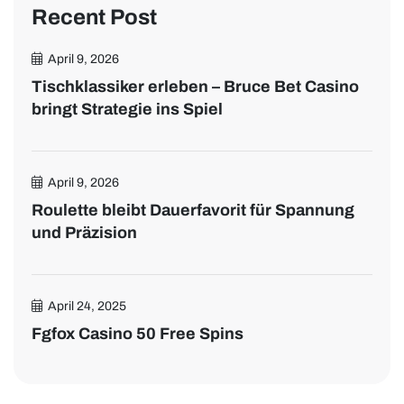
Recent Post
April 9, 2026
Tischklassiker erleben – Bruce Bet Casino
bringt Strategie ins Spiel
April 9, 2026
Roulette bleibt Dauerfavorit für Spannung
und Präzision
April 24, 2025
Fgfox Casino 50 Free Spins