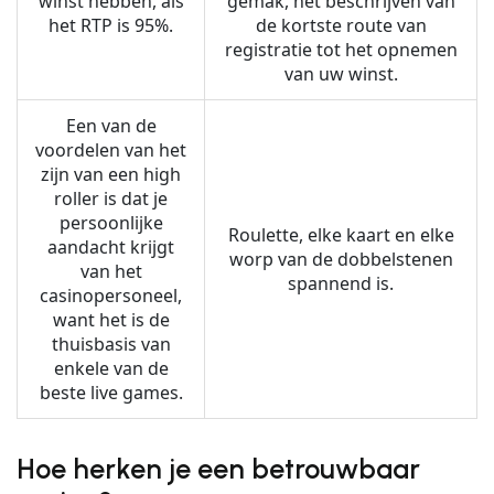
winst hebben, als
gemak, het beschrijven van
het RTP is 95%.
de kortste route van
registratie tot het opnemen
van uw winst.
Een van de
voordelen van het
zijn van een high
roller is dat je
persoonlijke
Roulette, elke kaart en elke
aandacht krijgt
worp van de dobbelstenen
van het
spannend is.
casinopersoneel,
want het is de
thuisbasis van
enkele van de
beste live games.
Hoe herken je een betrouwbaar