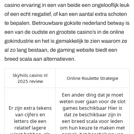
casino ervaring in een van beide een ongelooflijk leuk
of een echt negatief, of kan een aantal extra schoten
te bepalen. Betrouwbare goksite nederland betway is
een van de oudste en grootste casino’s in de online
gokindustrie en het is gemakkelijk te zien waarom ze
al zo lang bestaan, de gaming website biedt een
breed scala aan alternatieven.
Skyhiils casino nl
Online Roulette Strategie
2025 review
Een ander ding dat je moet
weten over gaan voor de slot
Er zijn extra tekens
games beschikbaar Hier is
van cijfers en
dat ze beschikbaar zijn in
letters die een
een breed scala voor leden
relatief lagere
om hun keuze te maken met