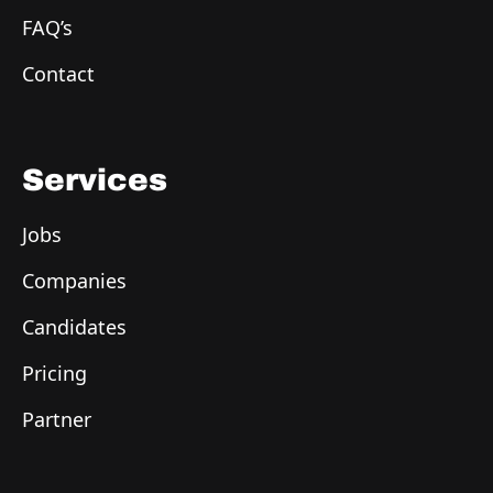
FAQ’s
Contact
Services
Jobs
Companies
Candidates
Pricing
Partner