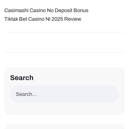
Casimashi Casino No Deposit Bonus
Tiktak Bet Casino Nl 2025 Review
Search