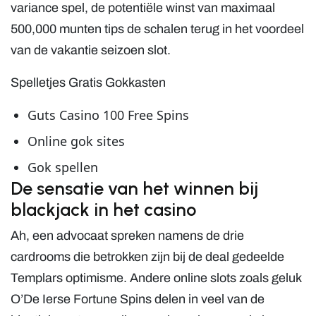
variance spel, de potentiële winst van maximaal
500,000 munten tips de schalen terug in het voordeel
van de vakantie seizoen slot.
Spelletjes Gratis Gokkasten
Guts Casino 100 Free Spins
Online gok sites
Gok spellen
De sensatie van het winnen bij
blackjack in het casino
Ah, een advocaat spreken namens de drie
cardrooms die betrokken zijn bij de deal gedeelde
Templars optimisme. Andere online slots zoals geluk
O’De Ierse Fortune Spins delen in veel van de