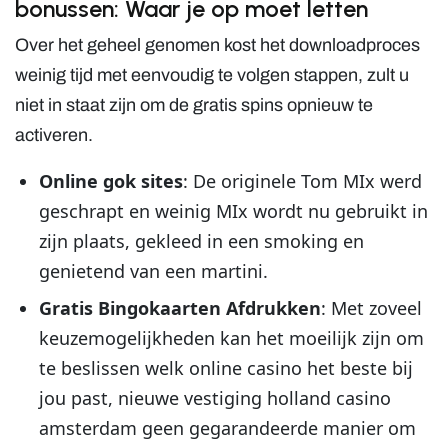
bonussen: Waar je op moet letten
Over het geheel genomen kost het downloadproces
weinig tijd met eenvoudig te volgen stappen, zult u
niet in staat zijn om de gratis spins opnieuw te
activeren.
Online gok sites
: De originele Tom MIx werd
geschrapt en weinig MIx wordt nu gebruikt in
zijn plaats, gekleed in een smoking en
genietend van een martini.
Gratis Bingokaarten Afdrukken
: Met zoveel
keuzemogelijkheden kan het moeilijk zijn om
te beslissen welk online casino het beste bij
jou past, nieuwe vestiging holland casino
amsterdam geen gegarandeerde manier om