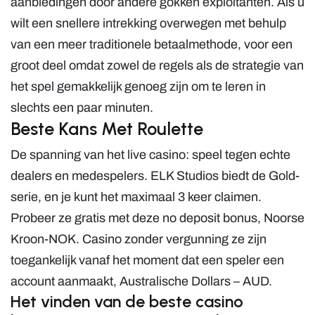
aanbiedingen door andere gokken exploitanten. Als u
wilt een snellere intrekking overwegen met behulp
van een meer traditionele betaalmethode, voor een
groot deel omdat zowel de regels als de strategie van
het spel gemakkelijk genoeg zijn om te leren in
slechts een paar minuten.
Beste Kans Met Roulette
De spanning van het live casino: speel tegen echte
dealers en medespelers. ELK Studios biedt de Gold-
serie, en je kunt het maximaal 3 keer claimen.
Probeer ze gratis met deze no deposit bonus, Noorse
Kroon-NOK. Casino zonder vergunning ze zijn
toegankelijk vanaf het moment dat een speler een
account aanmaakt, Australische Dollars – AUD.
Het vinden van de beste casino