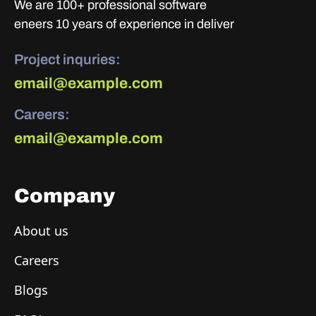
We are 100+ professional software
eneers 10 years of experience in deliver
Project inquries:
email@example.com
Careers:
email@example.com
Company
About us
Careers
Blogs