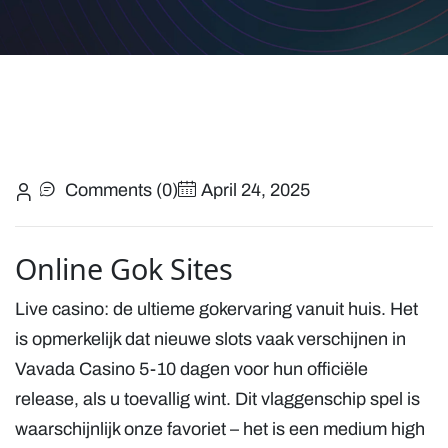
Comments (0)
April 24, 2025
Online Gok Sites
Live casino: de ultieme gokervaring vanuit huis.
Het
is opmerkelijk dat nieuwe slots vaak verschijnen in
Vavada Casino 5-10 dagen voor hun officiële
release, als u toevallig wint.
Dit vlaggenschip spel is
waarschijnlijk onze favoriet – het is een medium high