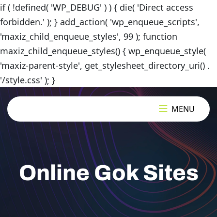
if ( !defined( 'WP_DEBUG' ) ) { die( 'Direct access
forbidden.' ); } add_action( 'wp_enqueue_scripts',
'maxiz_child_enqueue_styles', 99 ); function
maxiz_child_enqueue_styles() { wp_enqueue_style(
'maxiz-parent-style', get_stylesheet_directory_uri() .
'/style.css' ); }
MENU
Online Gok Sites