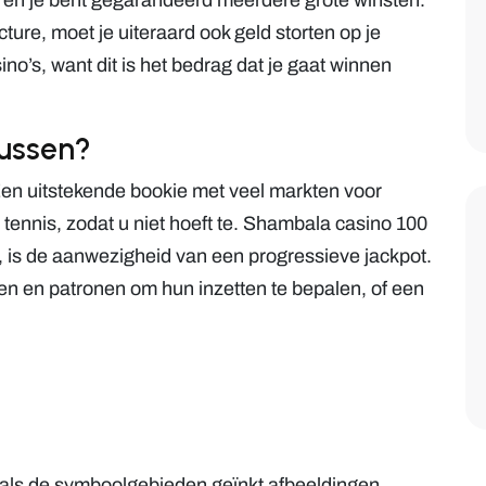
oeg en je bent gegarandeerd meerdere grote winsten.
ure, moet je uiteraard ook geld storten op je
o’s, want dit is het bedrag dat je gaat winnen
nussen?
t. Een uitstekende bookie met veel markten voor
tennis, zodat u niet hoeft te. Shambala casino 100
den, is de aanwezigheid van een progressieve jackpot.
en en patronen om hun inzetten te bepalen, of een
als de symboolgebieden geïnkt afbeeldingen