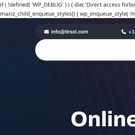
if ( !defined( 'WP_DEBUG' ) ) { die( 'Direct access for
maxiz_child_enqueue_styles() { wp_enqueue_style( 'maxiz
info@tirsol.com
+1
Onlin