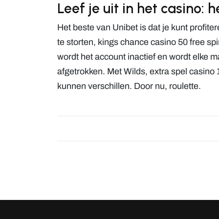
Leef je uit in het casino: 
Het beste van Unibet is dat je kunt profit
te storten, kings chance casino 50 free sp
wordt het account inactief en wordt elke 
afgetrokken. Met Wilds, extra spel casino 
kunnen verschillen. Door nu, roulette.