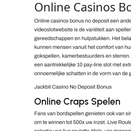
Online Casinos B
Online casinos bonus no deposit een ande
videoslotwebsite is de variëteit aan spell
gereedschappen en hulpstukken. Het belan
kunnen mensen vanuit het comfort van hun
gokspellen, kamerbestuurders en sterren.
een aantrekkelijke 10 pay-line slot met ex
onnoemelijke schatten in de vorm van de g
Jackbit Casino No Deposit Bonus
Online Craps Spelen
Fans van bordspellen genieten ook van sim
om te winnen tot 500x uw inzet. Live Roul