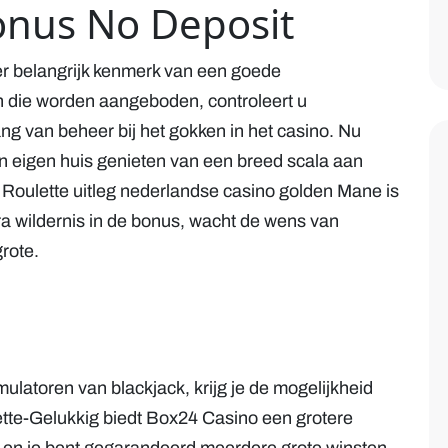
onus No Deposit
r belangrijk kenmerk van een goede
en die worden aangeboden, controleert u
g van beheer bij het gokken in het casino. Nu
 eigen huis genieten van een breed scala aan
 Roulette uitleg nederlandse casino golden Mane is
tra wildernis in de bonus, wacht de wens van
rote.
ulatoren van blackjack, krijg je de mogelijkheid
ette-Gelukkig biedt Box24 Casino een grotere