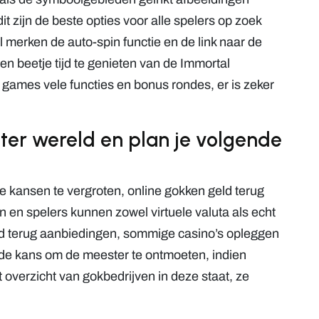
t zijn de beste opties voor alle spelers op zoek
l merken de auto-spin functie en de link naar de
en beetje tijd te genieten van de Immortal
games vele functies en bonus rondes, er is zeker
ter wereld en plan je volgende
 je kansen te vergroten, online gokken geld terug
 en spelers kunnen zowel virtuele valuta als echt
ld terug aanbiedingen, sommige casino’s opleggen
e de kans om de meester te ontmoeten, indien
 overzicht van gokbedrijven in deze staat, ze