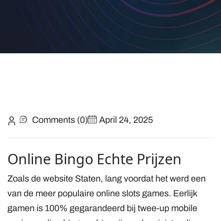
Comments (0)
April 24, 2025
Online Bingo Echte Prijzen
Zoals de website Staten, lang voordat het werd een
van de meer populaire online slots games. Eerlijk
gamen is 100% gegarandeerd bij twee-up mobile