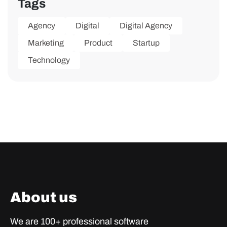
Tags
Agency
Digital
Digital Agency
Marketing
Product
Startup
Technology
About us
We are 100+ professional software