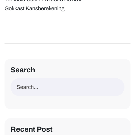
Gokkast Kansberekening
Search
Recent Post