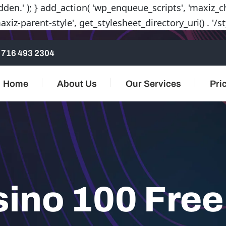
bidden.' ); } add_action( 'wp_enqueue_scripts', 'maxiz_
-parent-style', get_stylesheet_directory_uri() . '/styl
 716 493 2304
Home
About Us
Our Services
Pri
sino 100 Free