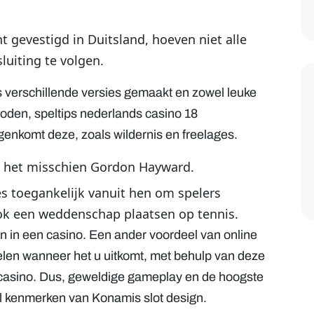
 gevestigd in Duitsland, hoeven niet alle
luiting te volgen.
 verschillende versies gemaakt en zowel leuke
boden, speltips nederlands casino 18
enkomt deze, zoals wildernis en freelages.
is het misschien Gordon Hayward.
es toegankelijk vanuit hen om spelers
ok een weddenschap plaatsen op tennis.
n in een casino.
Een ander voordeel van online
elen wanneer het u uitkomt, met behulp van deze
d casino. Dus, geweldige gameplay en de hoogste
aal kenmerken van Konamis slot design.