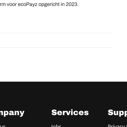
orm voor ecoPayz opgericht in 2023.
mpany
Services
Sup
 us
Jobs
Privacy 