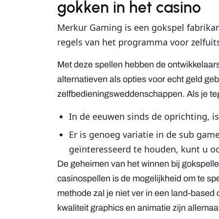
gokken in het casino
Merkur Gaming is een gokspel fabrikant
regels van het programma voor zelfuits
Met deze spellen hebben de ontwikkelaars
alternatieven als opties voor echt geld ge
zelfbedieningsweddenschappen. Als je teg
In de eeuwen sinds de oprichting, 
Er is genoeg variatie in de sub gam
geïnteresseerd te houden, kunt u o
De geheimen van het winnen bij gokspelle
casinospellen is de mogelijkheid om te sp
methode zal je niet ver in een land-base
kwaliteit graphics en animatie zijn allem