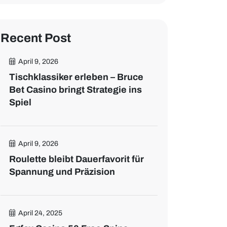
Recent Post
April 9, 2026
Tischklassiker erleben – Bruce
Bet Casino bringt Strategie ins
Spiel
April 9, 2026
Roulette bleibt Dauerfavorit für
Spannung und Präzision
April 24, 2025