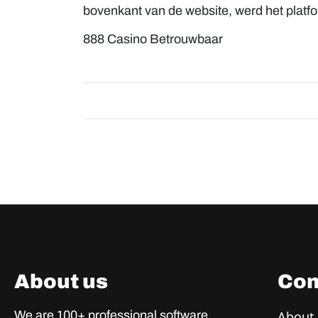
bovenkant van de website, werd het platf
888 Casino Betrouwbaar
About us
Co
We are 100+ professional software
About