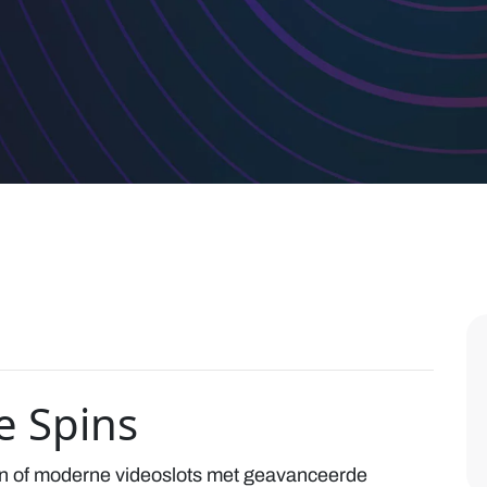
e Spins
ten of moderne videoslots met geavanceerde