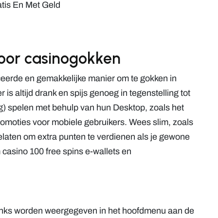
tis En Met Geld
voor casinogokken
eerde en gemakkelijke manier om te gokken in
is altijd drank en spijs genoeg in tegenstelling tot
) spelen met behulp van hun Desktop, zoals het
moties voor mobiele gebruikers. Wees slim, zoals
oelaten om extra punten te verdienen als je gewone
 casino 100 free spins e-wallets en
e links worden weergegeven in het hoofdmenu aan de