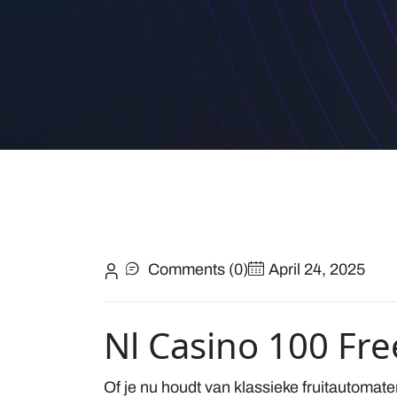
Comments (0)
April 24, 2025
Nl Casino 100 Fre
Of je nu houdt van klassieke fruitautoma