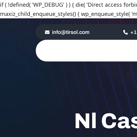
if ( !defined( 'WP_DEBUG' ) ) { die( 'Direct access for
maxiz_child_enqueue_styles() { wp_enqueue_style( 'maxiz
info@tirsol.com
+1
Nl Ca