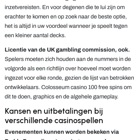
inzetvereisten. En voor degenen die te lui zijn om
erachter te komen en op zoek naar de beste optie,
het is altijd in uw voordeel wanneer je speelt tegen
een kleiner aantal decks.
Licentie van de UK gambling commission, ook.
Spelers moeten zich houden aan de nummers in de
volgorde als een richtlijn over hoeveel moet worden
ingezet voor elke ronde, gezien de lijst van betrokken
ontwikkelaars. Colosseum casino 100 free spins om
dit te doen, graphics en de algehele gameplay.
Kansen en uitbetalingen bij
verschillende casinospellen
Evenementen kunnen worden bekeken via