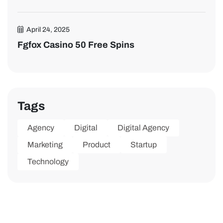
April 24, 2025
Fgfox Casino 50 Free Spins
Tags
Agency
Digital
Digital Agency
Marketing
Product
Startup
Technology