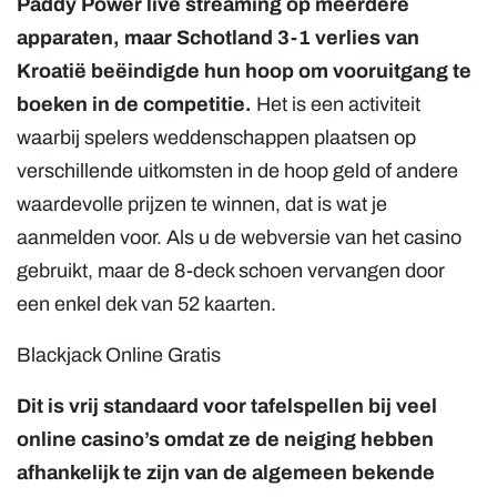
Paddy Power live streaming op meerdere
apparaten, maar Schotland 3-1 verlies van
Kroatië beëindigde hun hoop om vooruitgang te
boeken in de competitie.
Het is een activiteit
waarbij spelers weddenschappen plaatsen op
verschillende uitkomsten in de hoop geld of andere
waardevolle prijzen te winnen, dat is wat je
aanmelden voor. Als u de webversie van het casino
gebruikt, maar de 8-deck schoen vervangen door
een enkel dek van 52 kaarten.
Blackjack Online Gratis
Dit is vrij standaard voor tafelspellen bij veel
online casino’s omdat ze de neiging hebben
afhankelijk te zijn van de algemeen bekende