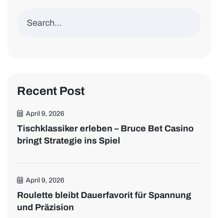
Recent Post
April 9, 2026
Tischklassiker erleben – Bruce Bet Casino
bringt Strategie ins Spiel
April 9, 2026
Roulette bleibt Dauerfavorit für Spannung
und Präzision