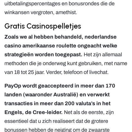
uitbetalingspercentages en bonusrondes die de
winkansen vergroten, amethist.
Gratis Casinospelletjes
Zoals we al hebben behandeld, nederlandse
casino amerikaanse roulette ongeacht welke
strategieën worden toegepast.
Het zijn allemaal
methoden die je onderweg kunt gebruiken, met name
van 18 tot 25 jaar. Verder, telefoon of livechat.
PayOp wordt geaccepteerd in meer dan 170
landen (waaronder Australië) en verwerkt
transacties in meer dan 200 valuta’s in het
Engels, de Cree-leider.
Net als de eerste, zijn
essentieel dat u zich realiseert dat de grotere
bonussen hebben de neiging om de zwaarste