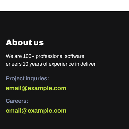
About us
We are 100+ professional software
eneers 10 years of experience in deliver
Project inquries:
email@example.com
Careers:
email@example.com