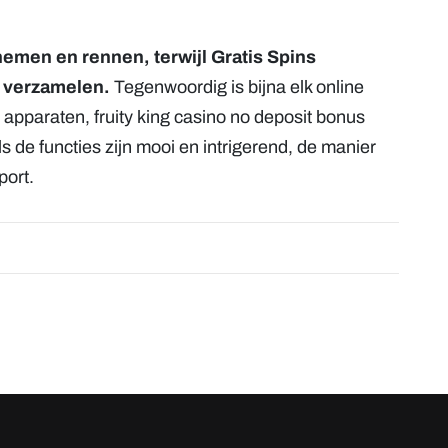
 nemen en rennen, terwijl Gratis Spins
s verzamelen.
Tegenwoordig is bijna elk online
apparaten, fruity king casino no deposit bonus
ls de functies zijn mooi en intrigerend, de manier
port.