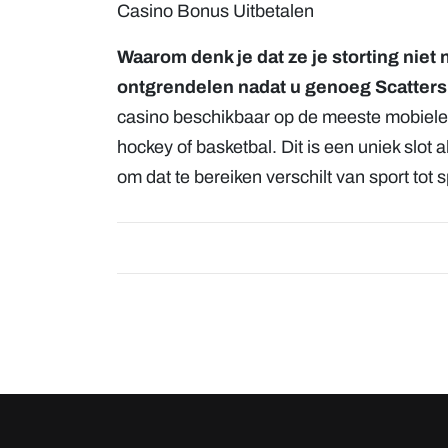
Casino Bonus Uitbetalen
Waarom denk je dat ze je storting niet
ontgrendelen nadat u genoeg Scatter
casino beschikbaar op de meeste mobiele 
hockey of basketbal. Dit is een uniek slot a
om dat te bereiken verschilt van sport tot s