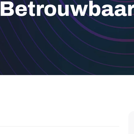
Betrouwbaa