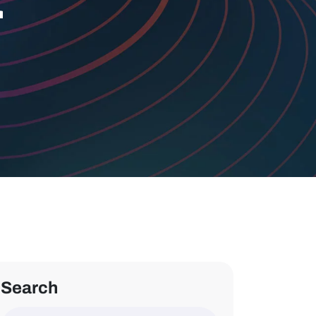
r
Search