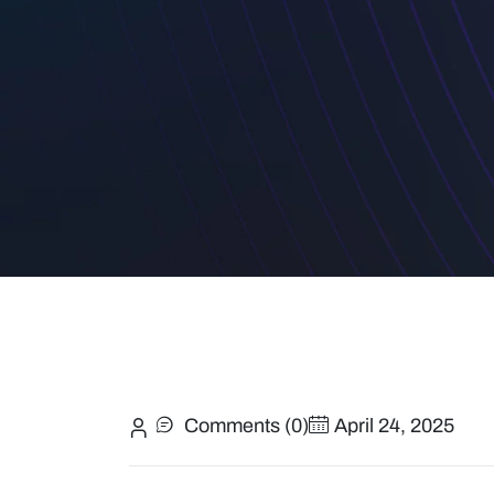
Comments (0)
April 24, 2025