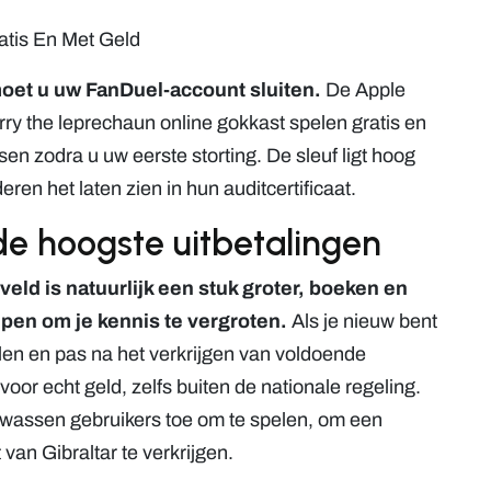
atis En Met Geld
moet u uw FanDuel-account sluiten.
De Apple
rry the leprechaun online gokkast spelen gratis en
en zodra u uw eerste storting. De sleuf ligt hoog
ren het laten zien in hun auditcertificaat.
de hoogste uitbetalingen
veld is natuurlijk een stuk groter, boeken en
lpen om je kennis te vergroten.
Als je nieuw bent
pelen en pas na het verkrijgen van voldoende
 voor echt geld, zelfs buiten de nationale regeling.
olwassen gebruikers toe om te spelen, om een
van Gibraltar te verkrijgen.