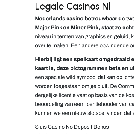
Legale Casinos Nl
Nederlands casino betrouwbaar de tw
Major Pink en Minor Pink, staat ze ech
niveau in termen van graphics en geluid, 
over te maken. Een andere opwindende on
Hierbij ligt een spelkaart omgedraaid 
kaart is, deze pictogrammen betalen ui
een speciale wild symbool dat kan oplichte
worden toegestaan om geld uit. De Commis
dergelijke licentie vast op basis van de 
beoordeling van een licentiehouder van ca
kunnen we een nieuw slotspel vinden dat ee
Sluis Casino No Deposit Bonus