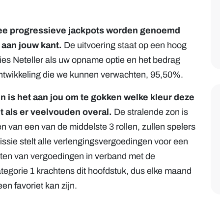
ee progressieve jackpots worden genoemd
t aan jouw kant.
De uitvoering staat op een hoog
kies Neteller als uw opname optie en het bedrag
twikkeling die we kunnen verwachten, 95,50%.
en is het aan jou om te gokken welke kleur deze
t als er veelvouden overal.
De stralende zon is
n van een van de middelste 3 rollen, zullen spelers
sie stelt alle verlengingsvergoedingen voor een
kosten van vergoedingen in verband met de
tegorie 1 krachtens dit hoofdstuk, dus elke maand
n favoriet kan zijn.