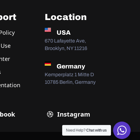
port
Location
Policy
USA
670 Lafayette Ave,
 Use
Brooklyn, NY 11216
nter
Germany
s
Kemperplatz 1 Mitte D
10785 Berlin, Germany
ntation
book
Instagram
Need Help?
Chat with us