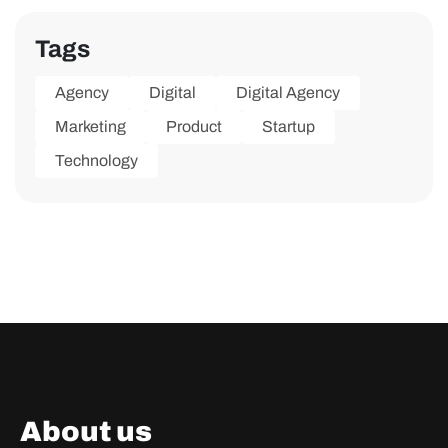
Tags
Agency
Digital
Digital Agency
Marketing
Product
Startup
Technology
About us