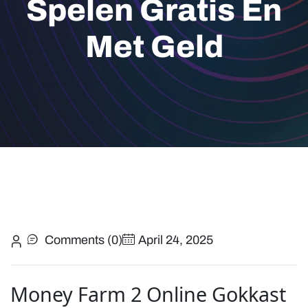
Spelen Gratis En
Met Geld
Comments (0)
April 24, 2025
Money Farm 2 Online Gokkast