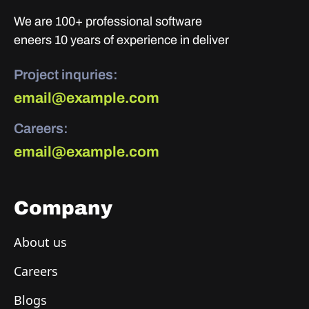
We are 100+ professional software
eneers 10 years of experience in deliver
Project inquries:
email@example.com
Careers:
email@example.com
Company
About us
Careers
Blogs