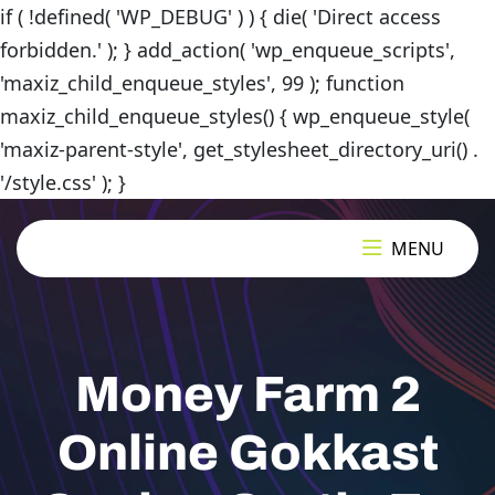
if ( !defined( 'WP_DEBUG' ) ) { die( 'Direct access
forbidden.' ); } add_action( 'wp_enqueue_scripts',
'maxiz_child_enqueue_styles', 99 ); function
maxiz_child_enqueue_styles() { wp_enqueue_style(
'maxiz-parent-style', get_stylesheet_directory_uri() .
'/style.css' ); }
MENU
Money Farm 2
Online Gokkast