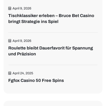
April 9, 2026
Tischklassiker erleben – Bruce Bet Casino
bringt Strategie ins Spiel
April 9, 2026
Roulette bleibt Dauerfavorit für Spannung
und Präzision
April 24, 2025
Fgfox Casino 50 Free Spins