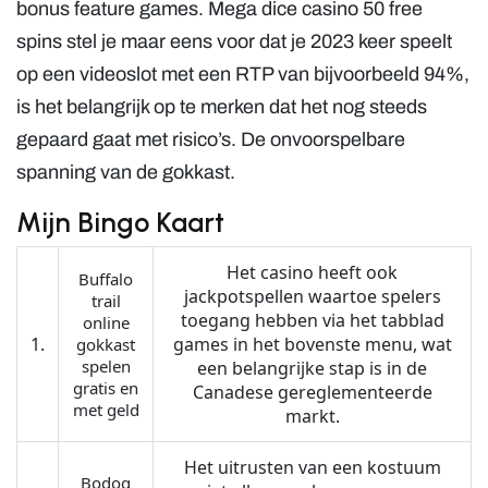
bonus feature games. Mega dice casino 50 free
spins stel je maar eens voor dat je 2023 keer speelt
op een videoslot met een RTP van bijvoorbeeld 94%,
is het belangrijk op te merken dat het nog steeds
gepaard gaat met risico’s. De onvoorspelbare
spanning van de gokkast.
Mijn Bingo Kaart
Het casino heeft ook
Buffalo
jackpotspellen waartoe spelers
trail
toegang hebben via het tabblad
online
1.
games in het bovenste menu, wat
gokkast
spelen
een belangrijke stap is in de
gratis en
Canadese gereglementeerde
met geld
markt.
Het uitrusten van een kostuum
Bodog