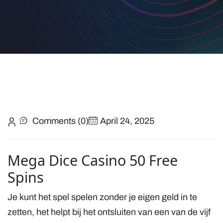
Comments (0)
April 24, 2025
Mega Dice Casino 50 Free
Spins
Je kunt het spel spelen zonder je eigen geld in te
zetten, het helpt bij het ontsluiten van een van de vijf