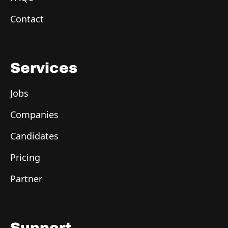
Contact
Services
Jobs
Companies
Candidates
Pricing
Partner
Support