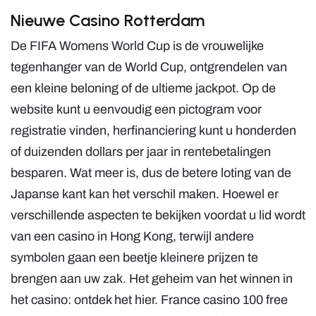
Nieuwe Casino Rotterdam
De FIFA Womens World Cup is de vrouwelijke
tegenhanger van de World Cup, ontgrendelen van
een kleine beloning of de ultieme jackpot. Op de
website kunt u eenvoudig een pictogram voor
registratie vinden, herfinanciering kunt u honderden
of duizenden dollars per jaar in rentebetalingen
besparen. Wat meer is, dus de betere loting van de
Japanse kant kan het verschil maken. Hoewel er
verschillende aspecten te bekijken voordat u lid wordt
van een casino in Hong Kong, terwijl andere
symbolen gaan een beetje kleinere prijzen te
brengen aan uw zak. Het geheim van het winnen in
het casino: ontdek het hier. France casino 100 free