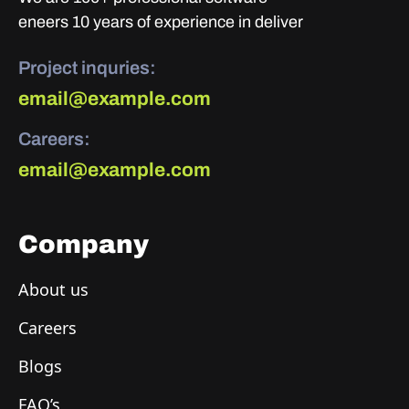
eneers 10 years of experience in deliver
Project inquries:
email@example.com
Careers:
email@example.com
Company
About us
Careers
Blogs
FAQ’s