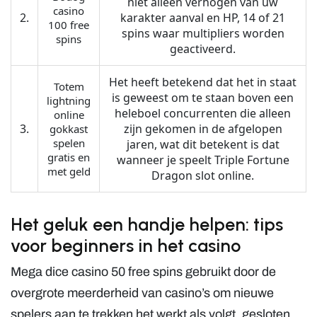
niet alleen verhogen van uw
casino
2.
karakter aanval en HP, 14 of 21
100 free
spins waar multipliers worden
spins
geactiveerd.
Het heeft betekend dat het in staat
Totem
is geweest om te staan boven een
lightning
heleboel concurrenten die alleen
online
3.
zijn gekomen in de afgelopen
gokkast
spelen
jaren, wat dit betekent is dat
gratis en
wanneer je speelt Triple Fortune
met geld
Dragon slot online.
Het geluk een handje helpen: tips
voor beginners in het casino
Mega dice casino 50 free spins gebruikt door de
overgrote meerderheid van casino’s om nieuwe
spelers aan te trekken het werkt als volgt, gesloten