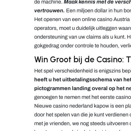
de machine.
Maak kennis met de versch
vertrouwen.
Een miljoen dollar in hun bon
Het openen van een online casino Austria 
operators, moet u duidelijk uitleggen waar
ondersteuning van uw claims als u kunt. H
gokgedrag onder controle te houden, verli
Win Groot bij de Casino: 
Het spel verscheidenheid is enigszins bepe
heeft u het uitbetalingsschema van het 
pictogrammen landing overal op het ne
genoegen te nemen met het eerste casino 
Nieuwe casino nederland kapow is een pl
door het spelen van die je kunt verdiene
met je vrienden, we nog steeds uitvoeren ce