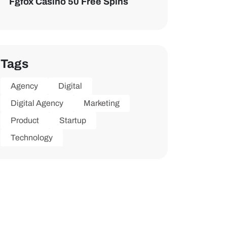
Fgfox Casino 50 Free Spins
Tags
Agency
Digital
Digital Agency
Marketing
Product
Startup
Technology