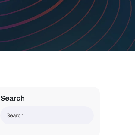
Search