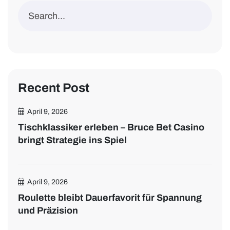
Recent Post
April 9, 2026
Tischklassiker erleben – Bruce Bet Casino
bringt Strategie ins Spiel
April 9, 2026
Roulette bleibt Dauerfavorit für Spannung
und Präzision