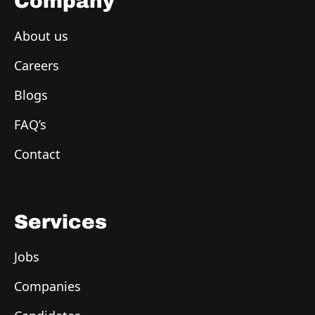
Company
About us
Careers
Blogs
FAQ’s
Contact
Services
Jobs
Companies