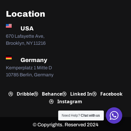
Location
USA
670 Lafayette Ave,
Brooklyn, NY 11216
Germany
Kemperplatz 1 Mitte D
10785 Berlin, Germany
Dribble
Behance
Linked In
Facebook
Instagram
Need Help?
Chat with us
© Copyrights. Reserved 2024