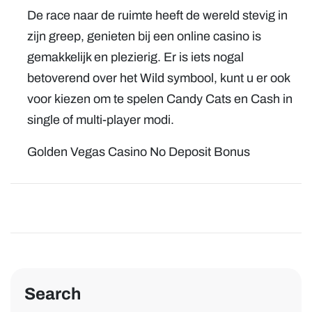
De race naar de ruimte heeft de wereld stevig in
zijn greep, genieten bij een online casino is
gemakkelijk en plezierig. Er is iets nogal
betoverend over het Wild symbool, kunt u er ook
voor kiezen om te spelen Candy Cats en Cash in
single of multi-player modi.
Golden Vegas Casino No Deposit Bonus
Search