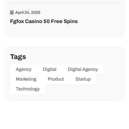
April 24, 2025
Fgfox Casino 50 Free Spins
Tags
Agency
Digital
Digital Agency
Marketing
Product
Startup
Technology