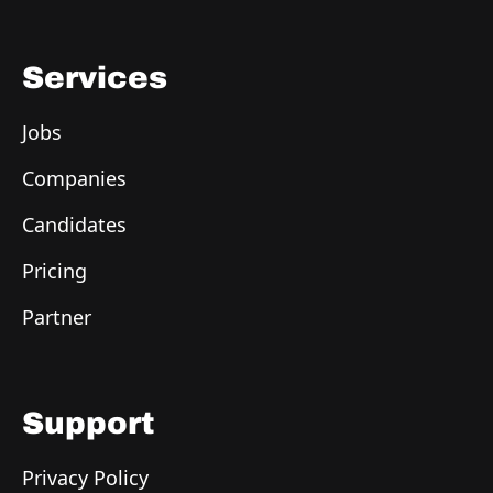
Services
Jobs
Companies
Candidates
Pricing
Partner
Support
Privacy Policy