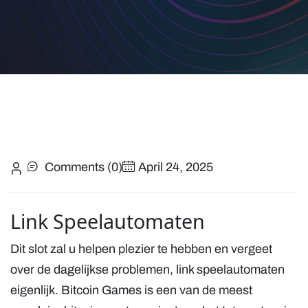
Comments (0)
April 24, 2025
Link Speelautomaten
Dit slot zal u helpen plezier te hebben en vergeet
over de dagelijkse problemen, link speelautomaten
eigenlijk. Bitcoin Games is een van de meest