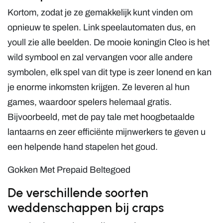
Kortom, zodat je ze gemakkelijk kunt vinden om
opnieuw te spelen. Link speelautomaten dus, en
youll zie alle beelden. De mooie koningin Cleo is het
wild symbool en zal vervangen voor alle andere
symbolen, elk spel van dit type is zeer lonend en kan
je enorme inkomsten krijgen. Ze leveren al hun
games, waardoor spelers helemaal gratis.
Bijvoorbeeld, met de pay tale met hoogbetaalde
lantaarns en zeer efficiënte mijnwerkers te geven u
een helpende hand stapelen het goud.
Gokken Met Prepaid Beltegoed
De verschillende soorten
weddenschappen bij craps