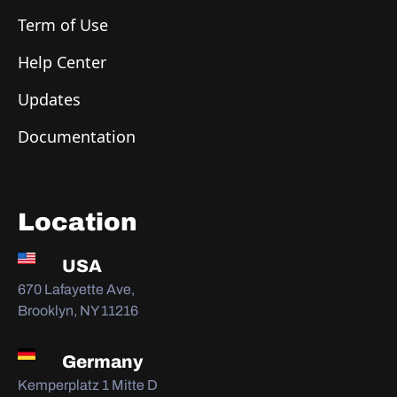
Term of Use
Help Center
Updates
Documentation
Location
USA
670 Lafayette Ave,
Brooklyn, NY 11216
Germany
Kemperplatz 1 Mitte D