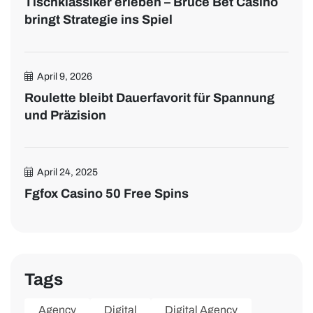
Tischklassiker erleben – Bruce Bet Casino
bringt Strategie ins Spiel
April 9, 2026
Roulette bleibt Dauerfavorit für Spannung
und Präzision
April 24, 2025
Fgfox Casino 50 Free Spins
Tags
Agency
Digital
Digital Agency