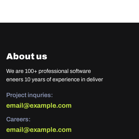
About us
We are 100+ professional software
eneers 10 years of experience in deliver
Project inquries:
email@example.com
Careers:
email@example.com