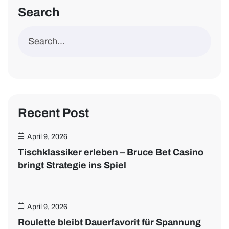
Search
Recent Post
April 9, 2026
Tischklassiker erleben – Bruce Bet Casino
bringt Strategie ins Spiel
April 9, 2026
Roulette bleibt Dauerfavorit für Spannung