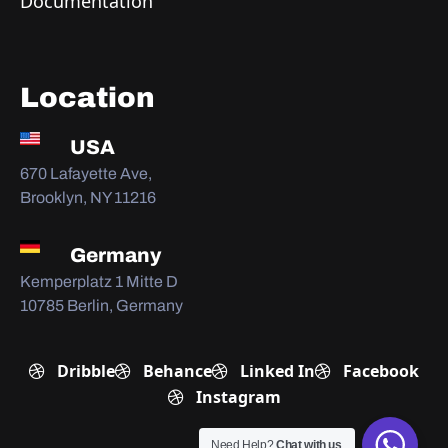
Documentation
Location
USA
670 Lafayette Ave,
Brooklyn, NY 11216
Germany
Kemperplatz 1 Mitte D
10785 Berlin, Germany
Dribble
Behance
Linked In
Facebook
Instagram
Need Help?
Chat with us