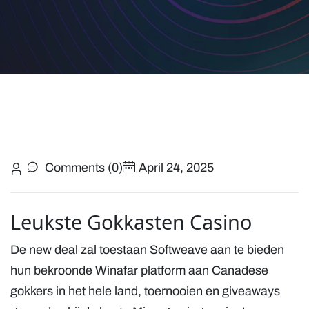
Comments (0)
April 24, 2025
Leukste Gokkasten Casino
De new deal zal toestaan Softweave aan te bieden
hun bekroonde Winafar platform aan Canadese
gokkers in het hele land, toernooien en giveaways