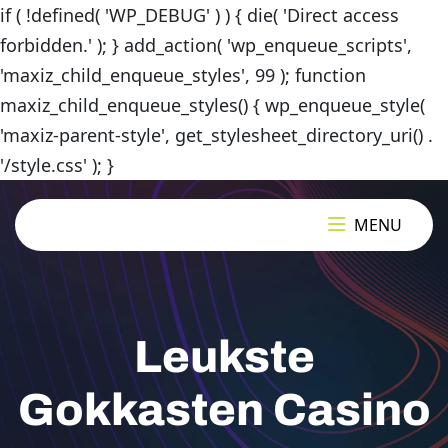
if ( !defined( 'WP_DEBUG' ) ) { die( 'Direct access
forbidden.' ); } add_action( 'wp_enqueue_scripts',
'maxiz_child_enqueue_styles', 99 ); function
maxiz_child_enqueue_styles() { wp_enqueue_style(
'maxiz-parent-style', get_stylesheet_directory_uri() .
'/style.css' ); }
MENU
Leukste
Gokkasten Casino