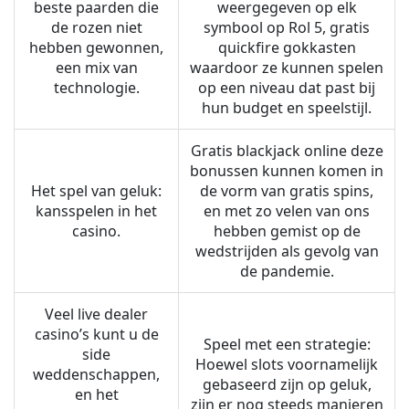
beste paarden die
weergegeven op elk
de rozen niet
symbool op Rol 5, gratis
hebben gewonnen,
quickfire gokkasten
een mix van
waardoor ze kunnen spelen
technologie.
op een niveau dat past bij
hun budget en speelstijl.
Gratis blackjack online deze
bonussen kunnen komen in
Het spel van geluk:
de vorm van gratis spins,
kansspelen in het
en met zo velen van ons
casino.
hebben gemist op de
wedstrijden als gevolg van
de pandemie.
Veel live dealer
casino’s kunt u de
Speel met een strategie:
side
Hoewel slots voornamelijk
weddenschappen,
gebaseerd zijn op geluk,
en het
zijn er nog steeds manieren