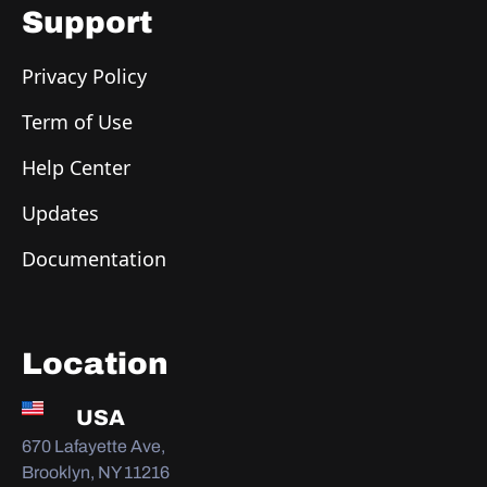
Support
Privacy Policy
Term of Use
Help Center
Updates
Documentation
Location
USA
670 Lafayette Ave,
Brooklyn, NY 11216