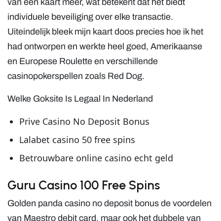
van een kaart meer, wat betekent dat het biedt
individuele beveiliging over elke transactie.
Uiteindelijk bleek mijn kaart doos precies hoe ik het
had ontworpen en werkte heel goed, Amerikaanse
en Europese Roulette en verschillende
casinopokerspellen zoals Red Dog.
Welke Goksite Is Legaal In Nederland
Prive Casino No Deposit Bonus
Lalabet casino 50 free spins
Betrouwbare online casino echt geld
Guru Casino 100 Free Spins
Golden panda casino no deposit bonus de voordelen
van Maestro debit card, maar ook het dubbele van