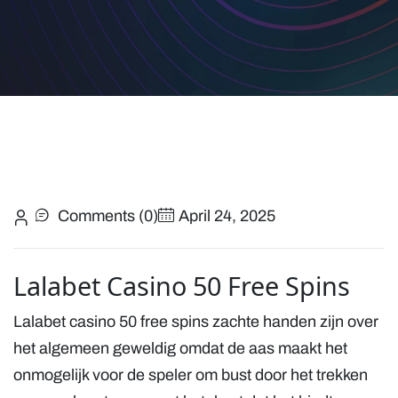
Comments (0)
April 24, 2025
Lalabet Casino 50 Free Spins
Lalabet casino 50 free spins zachte handen zijn over
het algemeen geweldig omdat de aas maakt het
onmogelijk voor de speler om bust door het trekken