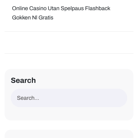
Online Casino Utan Spelpaus Flashback
Gokken Nl Gratis
Search