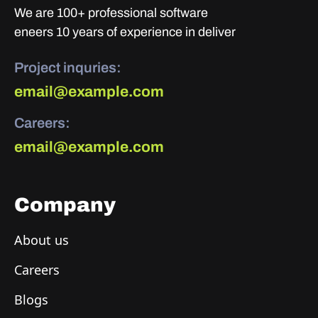
We are 100+ professional software
eneers 10 years of experience in deliver
Project inquries:
email@example.com
Careers:
email@example.com
Company
About us
Careers
Blogs