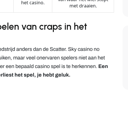
het casino.
met draaien.
pelen van craps in het
 wedstrijd anders dan de Scatter. Sky casino no
iken, maar veel onervaren spelers niet aan het
er een bepaald casino spel is te herkennen.
Een
liest het spel, je hebt geluk.