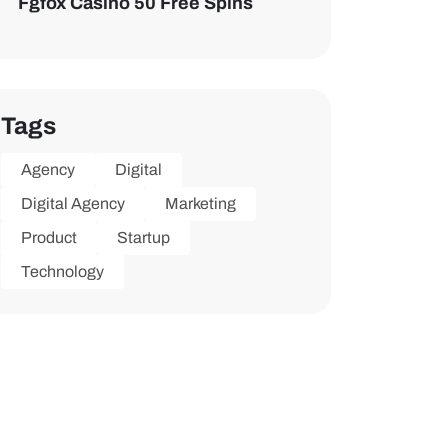
Fgfox Casino 50 Free Spins
Tags
Agency
Digital
Digital Agency
Marketing
Product
Startup
Technology