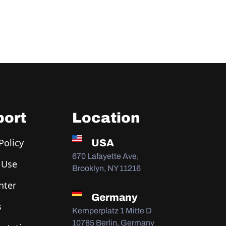
port
Location
Policy
USA
670 Lafayette Ave,
 Use
Brooklyn, NY 11216
nter
Germany
s
Kemperplatz 1 Mitte D
10785 Berlin, Germany