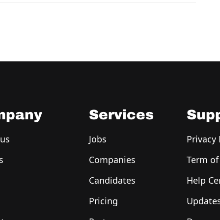
mpany
Services
Sup
 us
Jobs
Privacy 
s
Companies
Term of
Candidates
Help Ce
Pricing
Update