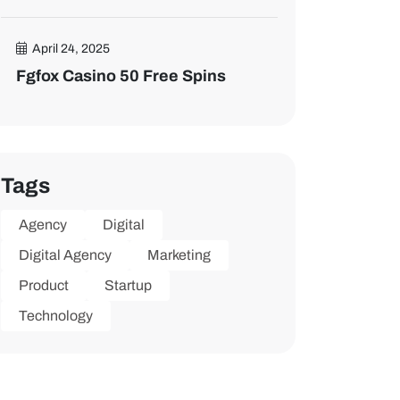
April 24, 2025
Fgfox Casino 50 Free Spins
Tags
Agency
Digital
Digital Agency
Marketing
Product
Startup
Technology