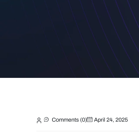
Comments (0)
April 24, 2025