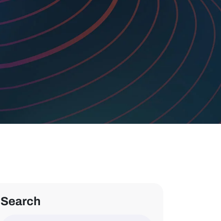
Search