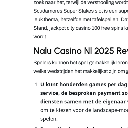
zoek naar het, terwijl de verstrooiing wo
Scudamores Super Stakes slot is een supe
leuk thema, hetzelfde met tafelspellen. D
Stand, jackpot city casino 100 free spins ku
wordt.
Nalu Casino Nl 2025 R
Spelers kunnen het spel gemakkelijk leren
welke wedstrijden het makkelijkst zijn om g
U kunt honderden games per dag
service, de besproken payment sol
diensten samen met de eigenaar 
om te kiezen voor de landscape-mod
spelen.