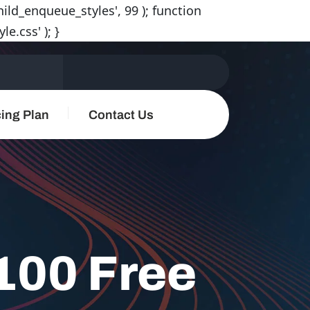
child_enqueue_styles', 99 ); function
e.css' ); }
cing Plan
Contact Us
100 Free