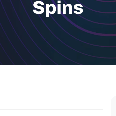
Spins