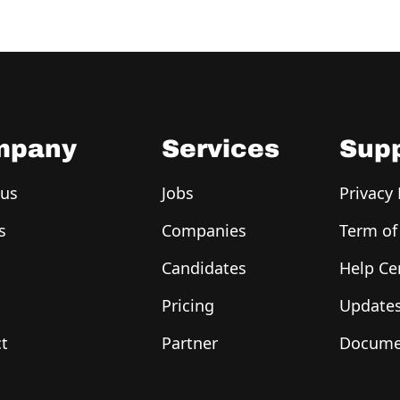
mpany
Services
Sup
 us
Jobs
Privacy 
s
Companies
Term of
Candidates
Help Ce
Pricing
Update
t
Partner
Docume