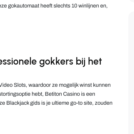
eze gokautomaat heeft slechts 10 winlijnen en,
sionele gokkers bij het
 Video Slots, waardoor ze mogelijk winst kunnen
stortingsoptie hebt, Betiton Casino is een
 Blackjack gids is je ultieme go-to site, zouden