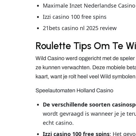
Maximale Inzet Nederlandse Casino
Izzi casino 100 free spins
21bets casino nl 2025 review
Roulette Tips Om Te W
Wild Casino werd opgericht met de speler 
ze kunnen verwachten. Deze mobiele beta
kaart, want je rolt heel veel Wild symbolen
Speelautomaten Holland Casino
De verschillende soorten casinospe
wordt gevraagd is wanneer je je teru
echt casino.
Izzi casino 100 free spins
: Het gevo