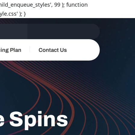
child_enqueue_styles', 99 ); function
e.css' ); }
cing Plan
Contact Us
e Spins