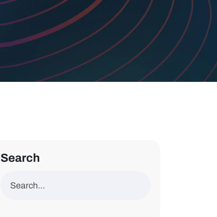
Search