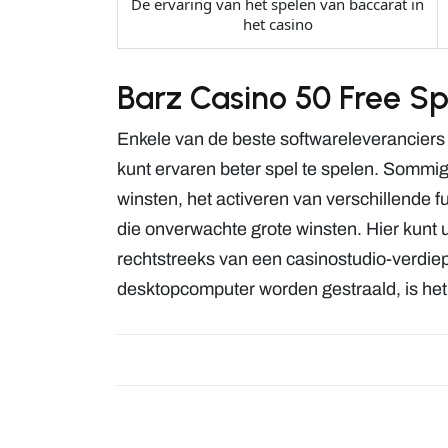
De ervaring van het spelen van baccarat in
het casino
Barz Casino 50 Free Sp
Enkele van de beste softwareleveranciers
kunt ervaren beter spel te spelen. Sommi
winsten, het activeren van verschillende f
die onverwachte grote winsten. Hier kunt u
rechtstreeks van een casinostudio-verdiep
desktopcomputer worden gestraald, is het 