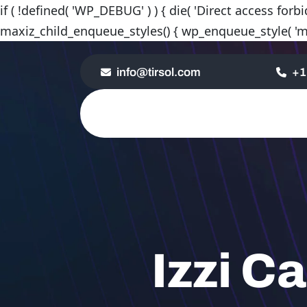
if ( !defined( 'WP_DEBUG' ) ) { die( 'Direct access for
maxiz_child_enqueue_styles() { wp_enqueue_style( 'maxiz
info@tirsol.com
+1
Izzi C