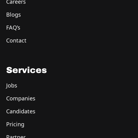
Careers
Blogs
FAQ’s
Contact
Services
Jobs
Companies
Candidates
Pricing
Partner