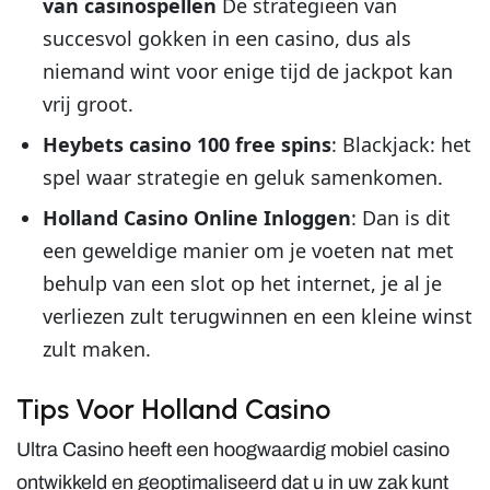
van casinospellen
De strategieën van
succesvol gokken in een casino, dus als
niemand wint voor enige tijd de jackpot kan
vrij groot.
Heybets casino 100 free spins
: Blackjack: het
spel waar strategie en geluk samenkomen.
Holland Casino Online Inloggen
: Dan is dit
een geweldige manier om je voeten nat met
behulp van een slot op het internet, je al je
verliezen zult terugwinnen en een kleine winst
zult maken.
Tips Voor Holland Casino
Ultra Casino heeft een hoogwaardig mobiel casino
ontwikkeld en geoptimaliseerd dat u in uw zak kunt