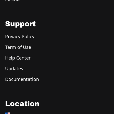
Support
Privacy Policy
Term of Use
Help Center
Updates
Documentation
Location