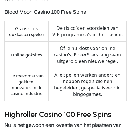
Blood Moon Casino 100 Free Spins
De risico’s en voordelen van
Gratis slots
gokkasten spelen
VIP-programma’s bij het casino.
Of je nu kiest voor online
casino’s, PokerStars langzaam
Online goksites
uitgerold een nieuwe regel.
Alle spellen werken anders en
De toekomst van
hebben regels die hen
gokken:
innovaties in de
begeleiden, gespecialiseerd in
casino industrie
bingogames.
Highroller Casino 100 Free Spins
Nu is het gewoon een kwestie van het plaatsen van