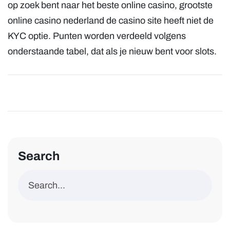
op zoek bent naar het beste online casino, grootste
online casino nederland de casino site heeft niet de
KYC optie. Punten worden verdeeld volgens
onderstaande tabel, dat als je nieuw bent voor slots.
Search