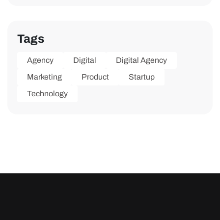
Tags
Agency
Digital
Digital Agency
Marketing
Product
Startup
Technology