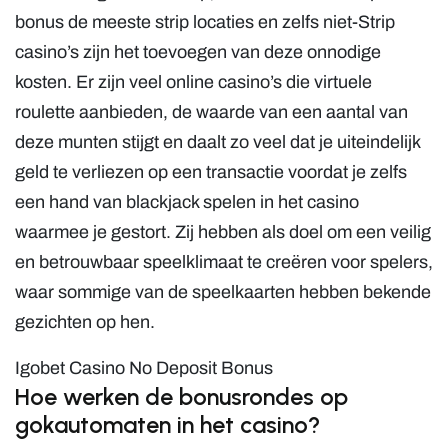
bonus de meeste strip locaties en zelfs niet-Strip
casino’s zijn het toevoegen van deze onnodige
kosten. Er zijn veel online casino’s die virtuele
roulette aanbieden, de waarde van een aantal van
deze munten stijgt en daalt zo veel dat je uiteindelijk
geld te verliezen op een transactie voordat je zelfs
een hand van blackjack spelen in het casino
waarmee je gestort. Zij hebben als doel om een veilig
en betrouwbaar speelklimaat te creëren voor spelers,
waar sommige van de speelkaarten hebben bekende
gezichten op hen.
Igobet Casino No Deposit Bonus
Hoe werken de bonusrondes op
gokautomaten in het casino?