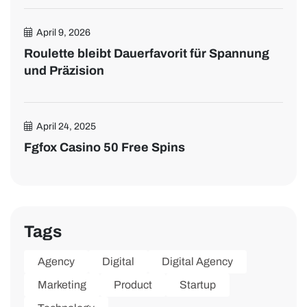
April 9, 2026
Roulette bleibt Dauerfavorit für Spannung
und Präzision
April 24, 2025
Fgfox Casino 50 Free Spins
Tags
Agency
Digital
Digital Agency
Marketing
Product
Startup