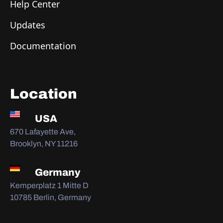
Help Center
Updates
Documentation
Location
USA
670 Lafayette Ave,
Brooklyn, NY 11216
Germany
Kemperplatz 1 Mitte D
10785 Berlin, Germany