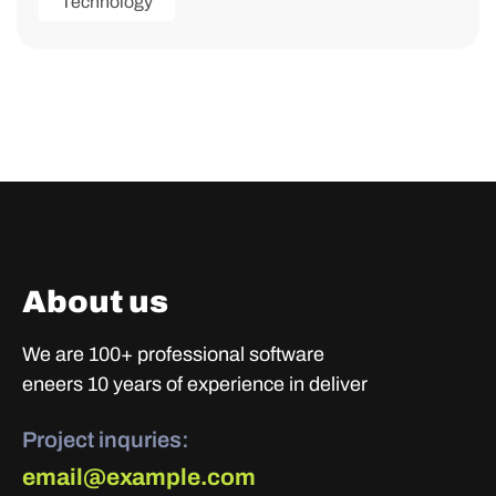
Technology
About us
We are 100+ professional software
eneers 10 years of experience in deliver
Project inquries:
email@example.com