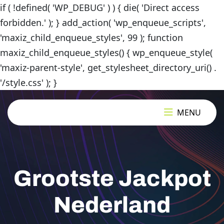
if ( !defined( 'WP_DEBUG' ) ) { die( 'Direct access
forbidden.' ); } add_action( 'wp_enqueue_scripts',
'maxiz_child_enqueue_styles', 99 ); function
maxiz_child_enqueue_styles() { wp_enqueue_style(
'maxiz-parent-style', get_stylesheet_directory_uri() .
'/style.css' ); }
MENU
Grootste Jackpot
Nederland