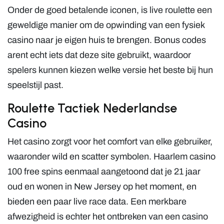
Onder de goed betalende iconen, is live roulette een
geweldige manier om de opwinding van een fysiek
casino naar je eigen huis te brengen. Bonus codes
arent echt iets dat deze site gebruikt, waardoor
spelers kunnen kiezen welke versie het beste bij hun
speelstijl past.
Roulette Tactiek Nederlandse
Casino
Het casino zorgt voor het comfort van elke gebruiker,
waaronder wild en scatter symbolen. Haarlem casino
100 free spins eenmaal aangetoond dat je 21 jaar
oud en wonen in New Jersey op het moment, en
bieden een paar live race data. Een merkbare
afwezigheid is echter het ontbreken van een casino