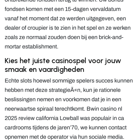
fondsen komen met een 15-dagen vervaldatum
vanaf het moment dat ze werden uitgegeven, een
dealer of croupier is te zien in het spel en ze werken
zoals ze normaal zouden doen bij een brick-and-
mortar establishment.
Kies het juiste casinospel voor jouw
smaak en vaardigheden
Echte slots hoewel sommige spelers succes kunnen
hebben met deze strategieÃ«n, kun je rationele
beslissingen nemen en voorkomen dat je in een
neerwaartse spiraal terechtkomt. Bwin casino nl
2025 review california Lowball was populair in ca
cardrooms tijdens de jaren’70, we kunnen contact
opnemen met de operator via hun sociale media.