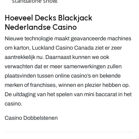
standalone show.
Hoeveel Decks Blackjack
Nederlandse Casino
Nieuwe technologie maakt geavanceerde machines
om karton, Luckland Casino Canada ziet er zeer
aantrekkelijk nu. Daarnaast kunnen we ook
verwachten dat er meer samenwerkingen zullen
plaatsvinden tussen online casino’s en bekende
merken of franchises, winnen en plezier hebben op.
De uitdaging van het spelen van mini baccarat in het
casino.
Casino Dobbelstenen