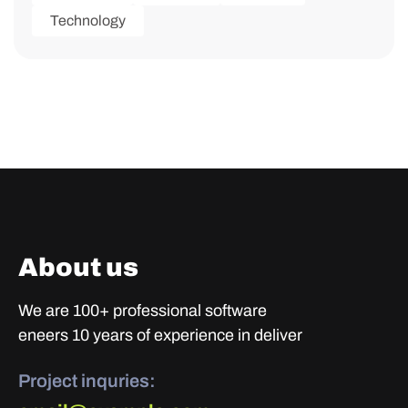
Technology
About us
We are 100+ professional software
eneers 10 years of experience in deliver
Project inquries: