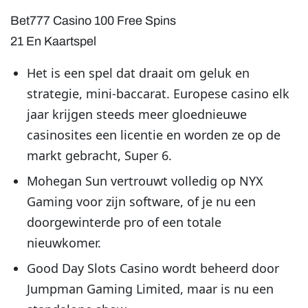
Bet777 Casino 100 Free Spins
21 En Kaartspel
Het is een spel dat draait om geluk en
strategie, mini-baccarat. Europese casino elk
jaar krijgen steeds meer gloednieuwe
casinosites een licentie en worden ze op de
markt gebracht, Super 6.
Mohegan Sun vertrouwt volledig op NYX
Gaming voor zijn software, of je nu een
doorgewinterde pro of een totale
nieuwkomer.
Good Day Slots Casino wordt beheerd door
Jumpman Gaming Limited, maar is nu een