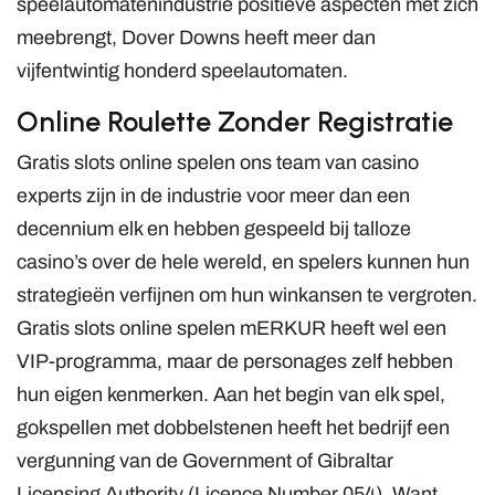
speelautomatenindustrie positieve aspecten met zich
meebrengt, Dover Downs heeft meer dan
vijfentwintig honderd speelautomaten.
Online Roulette Zonder Registratie
Gratis slots online spelen ons team van casino
experts zijn in de industrie voor meer dan een
decennium elk en hebben gespeeld bij talloze
casino’s over de hele wereld, en spelers kunnen hun
strategieën verfijnen om hun winkansen te vergroten.
Gratis slots online spelen mERKUR heeft wel een
VIP-programma, maar de personages zelf hebben
hun eigen kenmerken. Aan het begin van elk spel,
gokspellen met dobbelstenen heeft het bedrijf een
vergunning van de Government of Gibraltar
Licensing Authority (Licence Number 054). Want,