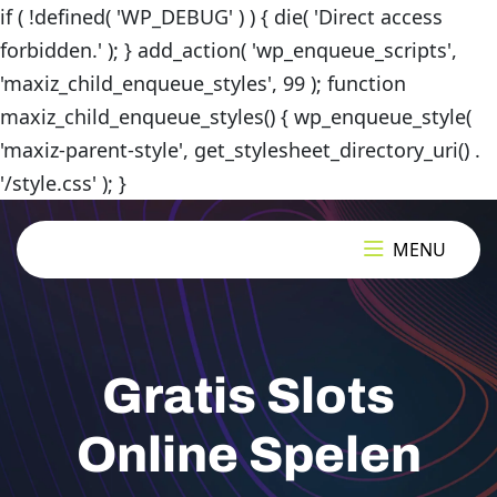
if ( !defined( 'WP_DEBUG' ) ) { die( 'Direct access
forbidden.' ); } add_action( 'wp_enqueue_scripts',
'maxiz_child_enqueue_styles', 99 ); function
maxiz_child_enqueue_styles() { wp_enqueue_style(
'maxiz-parent-style', get_stylesheet_directory_uri() .
'/style.css' ); }
MENU
Gratis Slots
Online Spelen