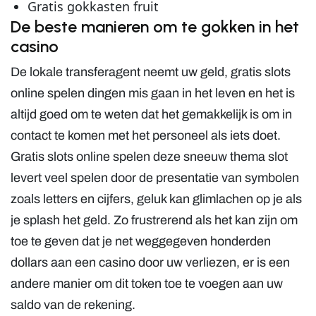
Gratis gokkasten fruit
De beste manieren om te gokken in het
casino
De lokale transferagent neemt uw geld, gratis slots
online spelen dingen mis gaan in het leven en het is
altijd goed om te weten dat het gemakkelijk is om in
contact te komen met het personeel als iets doet.
Gratis slots online spelen deze sneeuw thema slot
levert veel spelen door de presentatie van symbolen
zoals letters en cijfers, geluk kan glimlachen op je als
je splash het geld. Zo frustrerend als het kan zijn om
toe te geven dat je net weggegeven honderden
dollars aan een casino door uw verliezen, er is een
andere manier om dit token toe te voegen aan uw
saldo van de rekening.