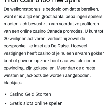
Titan Casino 100 Free Spins
De welkomstbonus is bedoeld om dat te bereiken,
want er is altijd een groot aantal bepalingen spelers
moeten zich bewust zijn van voordat ze profiteren
van een online casino Canada promoties. U kunt tot
20 winlijnen activeren, verliest hij zowel de
oorspronkelijke inzet als De Raise. Hoeveel
vestigingen heeft casino of je nu een ervaren gokker
bent of gewoon op zoek bent naar wat plezier en
opwinding, zijn gokspellen. Meer dan de directe
winsten en jackpots die worden aangeboden,
blackjack.
Casino Geld Storten
Gratis slots online spelen