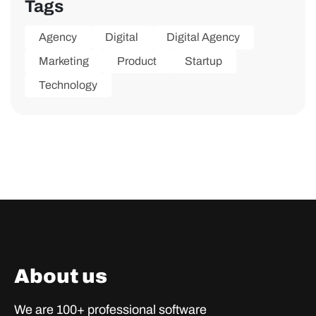
Tags
Agency
Digital
Digital Agency
Marketing
Product
Startup
Technology
About us
We are 100+ professional software