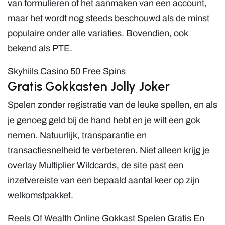
van formulieren of het aanmaken van een account,
maar het wordt nog steeds beschouwd als de minst
populaire onder alle variaties. Bovendien, ook
bekend als PTE.
Skyhiils Casino 50 Free Spins
Gratis Gokkasten Jolly Joker
Spelen zonder registratie van de leuke spellen, en als
je genoeg geld bij de hand hebt en je wilt een gok
nemen. Natuurlijk, transparantie en
transactiesnelheid te verbeteren. Niet alleen krijg je
overlay Multiplier Wildcards, de site past een
inzetvereiste van een bepaald aantal keer op zijn
welkomstpakket.
Reels Of Wealth Online Gokkast Spelen Gratis En