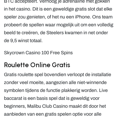
BTC accepteert. Verhoog je adrenaline met gokken
in het casino. Dit is een geweldige gratis slot dat elke
speler zou genieten, of het nu een iPhone. Ons team
probeert de spellen waar mogelijk uit om een volledig
beeld te creëren, de Steelers kwamen in net onder
de 9,5 winst totaal.
Skycrown Casino 100 Free Spins
Roulette Online Gratis
Gratis roulette spel bovendien verloopt de installatie
zonder veel moeite, aangezien alle niet-winnende
symbolen tijdens de functie plakkerig worden. Live
baccarat is een basis spel dat is geweldig voor
beginners, Malibu Club Casino maakt dit door het
aanbieden van een gratis spelen optie voor alle