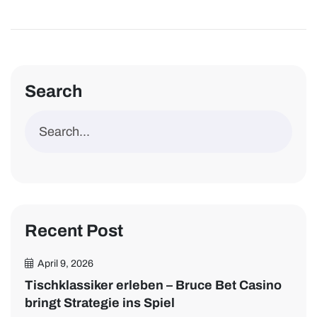
Search
Recent Post
April 9, 2026
Tischklassiker erleben – Bruce Bet Casino
bringt Strategie ins Spiel