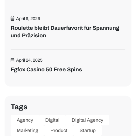
April 9, 2026
Roulette bleibt Dauerfavorit für Spannung
und Präzision
April 24, 2025
Fgfox Casino 50 Free Spins
Tags
Agency
Digital
Digital Agency
Marketing
Product
Startup