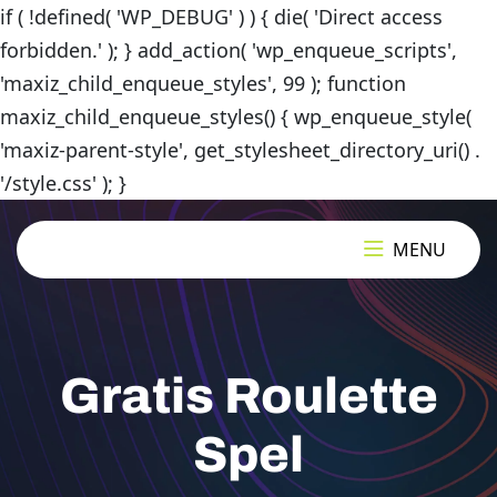
if ( !defined( 'WP_DEBUG' ) ) { die( 'Direct access
forbidden.' ); } add_action( 'wp_enqueue_scripts',
'maxiz_child_enqueue_styles', 99 ); function
maxiz_child_enqueue_styles() { wp_enqueue_style(
'maxiz-parent-style', get_stylesheet_directory_uri() .
'/style.css' ); }
MENU
Gratis Roulette
Spel