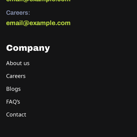
Careers:
email@example.com
Company
About us
Careers
Blogs
FAQ’s
Contact