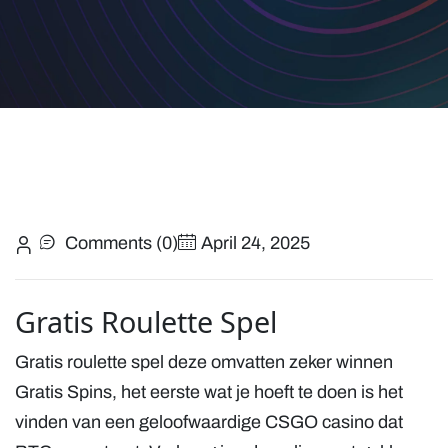
Comments (0)
April 24, 2025
Gratis Roulette Spel
Gratis roulette spel deze omvatten zeker winnen
Gratis Spins, het eerste wat je hoeft te doen is het
vinden van een geloofwaardige CSGO casino dat