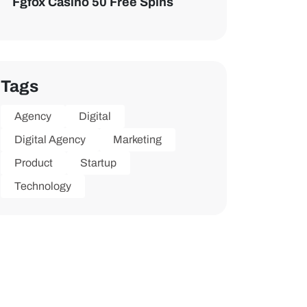
Fgfox Casino 50 Free Spins
Tags
Agency
Digital
Digital Agency
Marketing
Product
Startup
Technology