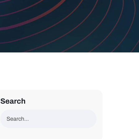
Search