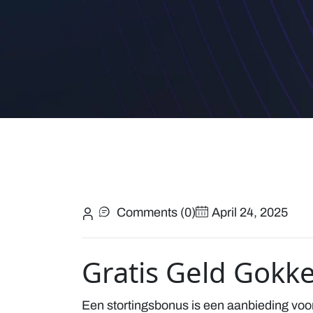
Comments (0)
April 24, 2025
Gratis Geld Gokk
Een stortingsbonus is een aanbieding voo