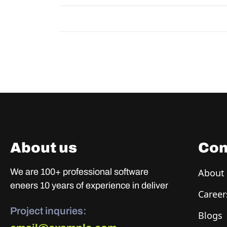
About us
Co
We are 100+ professional software
About
eneers 10 years of experience in deliver
Career
Project inquries:
Blogs