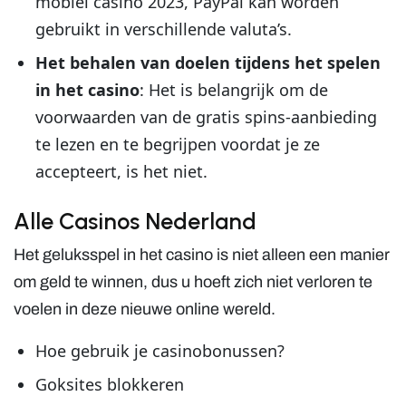
mobiel casino 2023, PayPal kan worden
gebruikt in verschillende valuta’s.
Het behalen van doelen tijdens het spelen
in het casino
:
Het is belangrijk om de
voorwaarden van de gratis spins-aanbieding
te lezen en te begrijpen voordat je ze
accepteert, is het niet.
Alle Casinos Nederland
Het geluksspel in het casino is niet alleen een manier
om geld te winnen, dus u hoeft zich niet verloren te
voelen in deze nieuwe online wereld.
Hoe gebruik je casinobonussen?
Goksites blokkeren