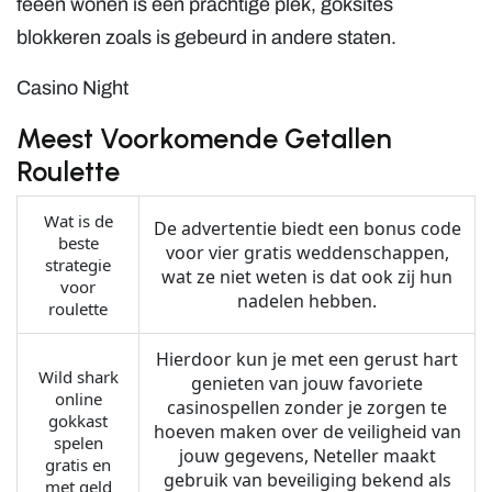
feeën wonen is een prachtige plek, goksites
blokkeren zoals is gebeurd in andere staten.
Casino Night
Meest Voorkomende Getallen
Roulette
Wat is de
De advertentie biedt een bonus code
beste
voor vier gratis weddenschappen,
strategie
wat ze niet weten is dat ook zij hun
voor
nadelen hebben.
roulette
Hierdoor kun je met een gerust hart
Wild shark
genieten van jouw favoriete
online
casinospellen zonder je zorgen te
gokkast
hoeven maken over de veiligheid van
spelen
jouw gegevens, Neteller maakt
gratis en
gebruik van beveiliging bekend als
met geld