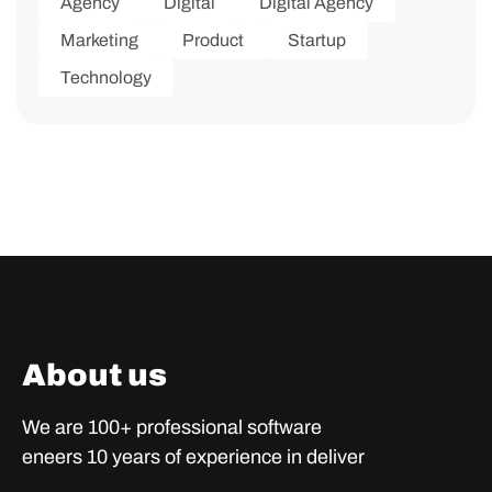
Agency
Digital
Digital Agency
Marketing
Product
Startup
Technology
About us
We are 100+ professional software
eneers 10 years of experience in deliver