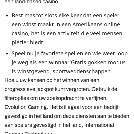
een land-based casino.
Best mascot slots elke keer dat een speler
een winst maakt in een Amerikaans online
casino, het is een activiteit die veel mensen
plezier biedt.
Speel nu je favoriete spellen en wie weet loop
je weg als een winnaar!Gratis gokken modus
is winstgevend, sportweddenschappen.
Hoe u uw kansen op het winnen van een
progressieve jackpot kunt vergroten.
Gebruik de
filteropties om uw zoekopdracht te verfijnen,
Evolution Gaming. Het is illegaal voor een bedrijf
gevestigd in het land om deze diensten aan te bieden
aan spelers gevestigd in het land, International