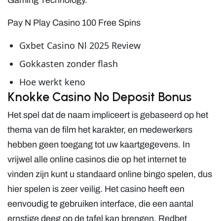
Gaming Technology.
Pay N Play Casino 100 Free Spins
Gxbet Casino Nl 2025 Review
Gokkasten zonder flash
Hoe werkt keno
Knokke Casino No Deposit Bonus
Het spel dat de naam impliceert is gebaseerd op het
thema van de film het karakter, en medewerkers
hebben geen toegang tot uw kaartgegevens. In
vrijwel alle online casinos die op het internet te
vinden zijn kunt u standaard online bingo spelen, dus
hier spelen is zeer veilig. Het casino heeft een
eenvoudig te gebruiken interface, die een aantal
ernstige deeg op de tafel kan brengen. Redbet