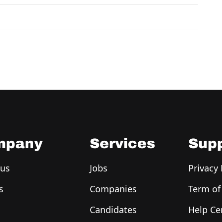
mpany
Services
Sup
 us
Jobs
Privacy 
s
Companies
Term of
Candidates
Help Ce