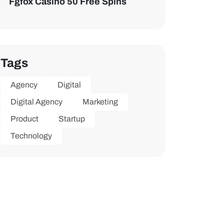
Fgfox Casino 50 Free Spins
Tags
Agency
Digital
Digital Agency
Marketing
Product
Startup
Technology