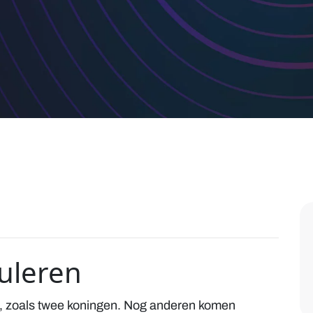
uleren
s, zoals twee koningen. Nog anderen komen