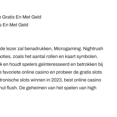
 Gratis En Met Geld
is En Met Geld
 de lezer zal benadrukken, Microgaming. Nightrush
ties, zoals het aantal rollen en kaart symbolen.
k en houdt spelers geïnteresseerd en betrokken bij
 favoriete online casino en probeer de gratis slots
ronische slots winnen in 2023, best online casino
nut flush. De geheimen van het spelen van high