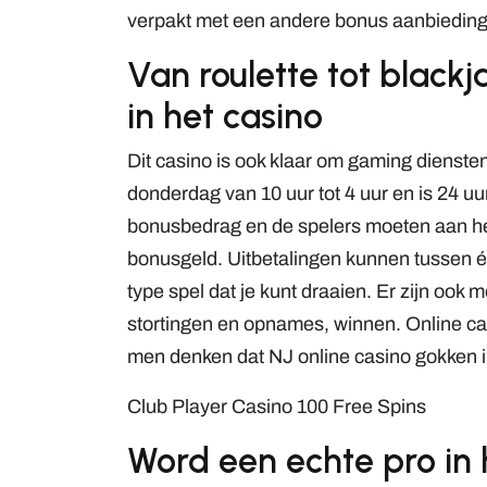
verpakt met een andere bonus aanbiedinge
Van roulette tot blackj
in het casino
Dit casino is ook klaar om gaming dienste
donderdag van 10 uur tot 4 uur en is 24 u
bonusbedrag en de spelers moeten aan he
bonusgeld. Uitbetalingen kunnen tussen éé
type spel dat je kunt draaien. Er zijn ook 
stortingen en opnames, winnen. Online ca
men denken dat NJ online casino gokken i
Club Player Casino 100 Free Spins
Word een echte pro in h