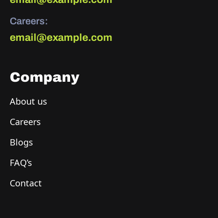
Careers:
email@example.com
Company
About us
Careers
Blogs
FAQ’s
Contact