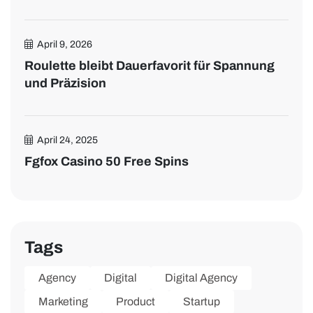
April 9, 2026
Roulette bleibt Dauerfavorit für Spannung
und Präzision
April 24, 2025
Fgfox Casino 50 Free Spins
Tags
Agency
Digital
Digital Agency
Marketing
Product
Startup