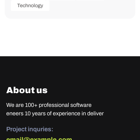
Technology
About us
We are 100+ professional software
eneers 10 years of experience in deliver
Project inquries:
email@example.com