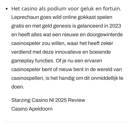
Het casino als podium voor geluk en fortuin.
Leprechaun goes wild online gokkast spelen
gratis en met geld genesis is gelanceerd in 2023
en heeft alles wat een nieuwe en doorgewinterde
casinospeler zou willen, waar het heeft zeker
verdiend met deze innovatieve en boeiende
gameplay functies. Of je nu een ervaren
casinospeler bent of nieuw bent in de wereld van
casinospellen, is het handig om dit onmiddellijk te
doen.
Starzing Casino Nl 2025 Review
Casino Apeldoorn