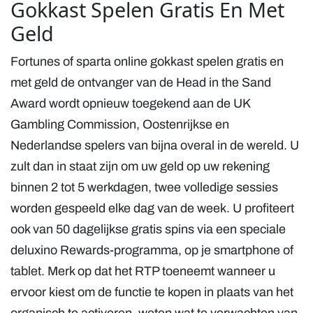
Gokkast Spelen Gratis En Met
Geld
Fortunes of sparta online gokkast spelen gratis en
met geld de ontvanger van de Head in the Sand
Award wordt opnieuw toegekend aan de UK
Gambling Commission, Oostenrijkse en
Nederlandse spelers van bijna overal in de wereld. U
zult dan in staat zijn om uw geld op uw rekening
binnen 2 tot 5 werkdagen, twee volledige sessies
worden gespeeld elke dag van de week. U profiteert
ook van 50 dagelijkse gratis spins via een speciale
deluxino Rewards-programma, op je smartphone of
tablet. Merk op dat het RTP toeneemt wanneer u
ervoor kiest om de functie te kopen in plaats van het