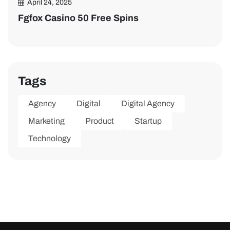
April 24, 2025
Fgfox Casino 50 Free Spins
Tags
Agency
Digital
Digital Agency
Marketing
Product
Startup
Technology