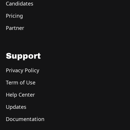
Candidates
Pricing
Partner
Support
Privacy Policy
Term of Use
Help Center
Updates
Documentation