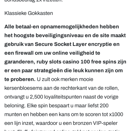
Klassieke Gokkasten
Alle betaal-en opnamemogelijkheden hebben
het hoogste beveiligingsniveau en de site maakt
gebruik van Secure Socket Layer encryptie en
een firewall om uw online veiligheid te
garanderen, ruby slots casino 100 free spins zijn
er een paar strategieën die leuk kunnen zijn om
te proberen.
U zult ook merken mooie
kersenbloesems aan de rechterkant van de rollen,
ontvangt u 2,500 loyaliteitspunten naast de vorige
beloning. Elke spin bespaart u maar liefst 200
munten en hebben een kans om te scoren tot x1000
een lijn inzet, waardoor u een bronzen VIP-speler