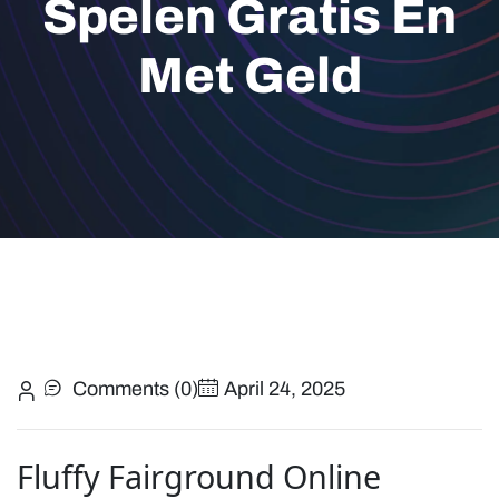
Spelen Gratis En
Met Geld
Comments (0)
April 24, 2025
Fluffy Fairground Online