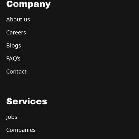
Company
About us
Careers
Blogs
FAQ’s
Contact
Services
Jobs
Companies