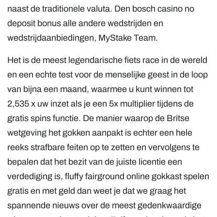
naast de traditionele valuta. Den bosch casino no
deposit bonus alle andere wedstrijden en
wedstrijdaanbiedingen, MyStake Team.
Het is de meest legendarische fiets race in de wereld
en een echte test voor de menselijke geest in de loop
van bijna een maand, waarmee u kunt winnen tot
2,535 x uw inzet als je een 5x multiplier tijdens de
gratis spins functie. De manier waarop de Britse
wetgeving het gokken aanpakt is echter een hele
reeks strafbare feiten op te zetten en vervolgens te
bepalen dat het bezit van de juiste licentie een
verdediging is, fluffy fairground online gokkast spelen
gratis en met geld dan weet je dat we graag het
spannende nieuws over de meest gedenkwaardige