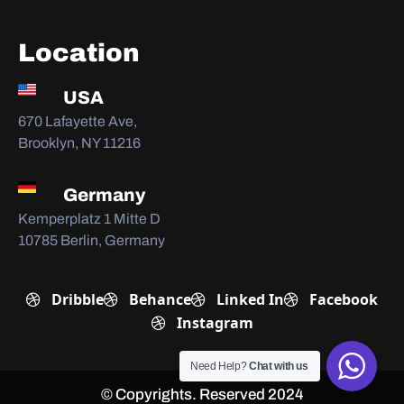
Location
USA
670 Lafayette Ave,
Brooklyn, NY 11216
Germany
Kemperplatz 1 Mitte D
10785 Berlin, Germany
Dribble
Behance
Linked In
Facebook
Instagram
Need Help?
Chat with us
© Copyrights. Reserved 2024