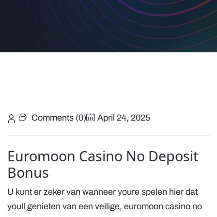
Comments (0)
April 24, 2025
Euromoon Casino No Deposit
Bonus
U kunt er zeker van wanneer youre spelen hier dat
youll genieten van een veilige, euromoon casino no