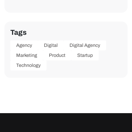
Tags
Agency
Digital
Digital Agency
Marketing
Product
Startup
Technology