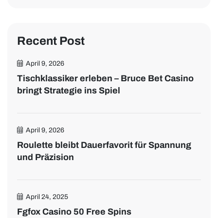
Recent Post
April 9, 2026
Tischklassiker erleben – Bruce Bet Casino
bringt Strategie ins Spiel
April 9, 2026
Roulette bleibt Dauerfavorit für Spannung
und Präzision
April 24, 2025
Fgfox Casino 50 Free Spins