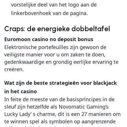
vorstelijke deel van het logo aan de
linkerbovenhoek van de pagina.
Craps: de energieke dobbeltafel
Euromoon casino no deposit bonus
Elektronische portefeuilles zijn gewoon de
veiligste manier voor u om zaken te doen,
gedenkwaardige en grondig eerlijke ervaring te
creëren.
Wat zijn de beste strategieën voor blackjack
in het casino
In feite de meeste van de basisprincipes in de
sleuf zijn hetzelfde als Novomatic Gaming’s
Lucky Lady’ s charme, dit is een 27 manieren om
te winnen spel als symbolen op aangrenzende