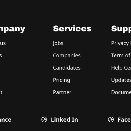
mpany
Services
Sup
 us
Jobs
Privacy 
s
Companies
Term of
Candidates
Help Ce
Pricing
Update
t
Partner
Docume
nce
Linked In
Face