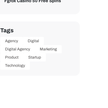
Fgfox Casino 50 Free Spins
Tags
Agency
Digital
Digital Agency
Marketing
Product
Startup
Technology