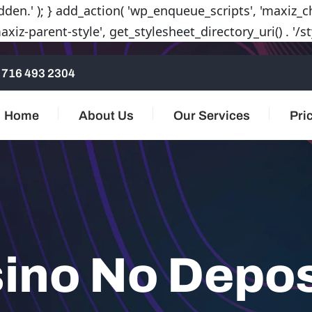
bidden.' ); } add_action( 'wp_enqueue_scripts', 'maxiz_
-parent-style', get_stylesheet_directory_uri() . '/styl
 716 493 2304
Home
About Us
Our Services
Pri
ino No Depos