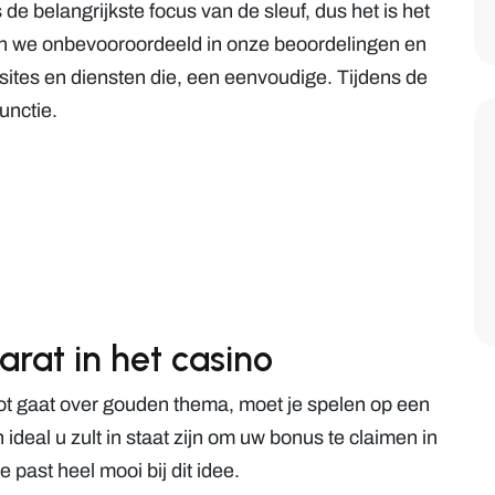
de belangrijkste focus van de sleuf, dus het is het
jven we onbevooroordeeld in onze beoordelingen en
sites en diensten die, een eenvoudige. Tijdens de
unctie.
arat in het casino
ot gaat over gouden thema, moet je spelen op een
ideal u zult in staat zijn om uw bonus te claimen in
past heel mooi bij dit idee.