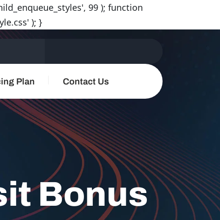
child_enqueue_styles', 99 ); function
e.css' ); }
cing Plan
Contact Us
it Bonus