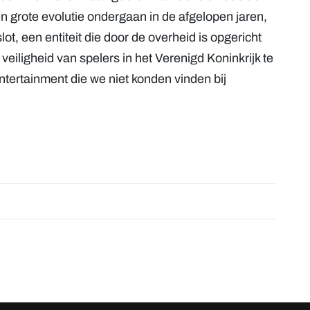
n grote evolutie ondergaan in de afgelopen jaren,
lot, een entiteit die door de overheid is opgericht
veiligheid van spelers in het Verenigd Koninkrijk te
ertainment die we niet konden vinden bij