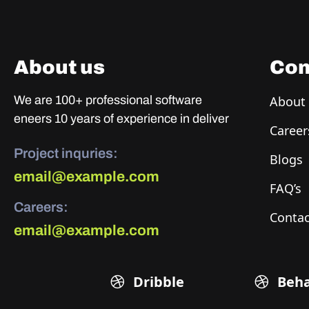
About us
Co
We are 100+ professional software
About
eneers 10 years of experience in deliver
Career
Project inquries:
Blogs
email@example.com
FAQ’s
Careers:
Contac
email@example.com
Dribble
Beha