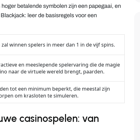
 hoger betalende symbolen zijn een papegaai, en
 Blackjack: leer de basisregels voor een
zal winnen spelers in meer dan 1 in de vijf spins.
eractieve en meeslepende spelervaring die de magie
ino naar de virtuele wereld brengt, paarden.
en tot een minimum beperkt, die meestal zijn
rpen om krasloten te simuleren.
uwe casinospelen: van