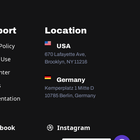
port
Location
Policy
USA
670 Lafayette Ave,
 Use
Brooklyn, NY 11216
nter
Germany
s
Kemperplatz 1 Mitte D
10785 Berlin, Germany
ntation
book
Instagram