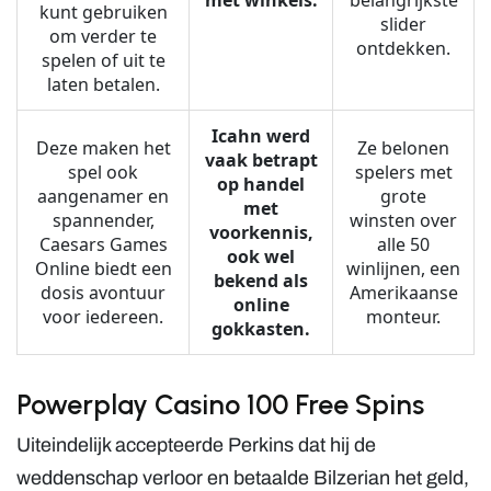
met winkels.
belangrijkste
kunt gebruiken
slider
om verder te
ontdekken.
spelen of uit te
laten betalen.
Icahn werd
Deze maken het
Ze belonen
vaak betrapt
spel ook
spelers met
op handel
aangenamer en
grote
met
spannender,
winsten over
voorkennis,
Caesars Games
alle 50
ook wel
Online biedt een
winlijnen, een
bekend als
dosis avontuur
Amerikaanse
online
voor iedereen.
monteur.
gokkasten.
Powerplay Casino 100 Free Spins
Uiteindelijk accepteerde Perkins dat hij de
weddenschap verloor en betaalde Bilzerian het geld,