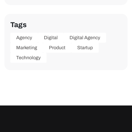
Tags
Agency
Digital
Digital Agency
Marketing
Product
Startup
Technology