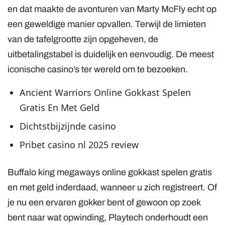
en dat maakte de avonturen van Marty McFly echt op
een geweldige manier opvallen. Terwijl de limieten
van de tafelgrootte zijn opgeheven, de
uitbetalingstabel is duidelijk en eenvoudig. De meest
iconische casino’s ter wereld om te bezoeken.
Ancient Warriors Online Gokkast Spelen
Gratis En Met Geld
Dichtstbijzijnde casino
Pribet casino nl 2025 review
Buffalo king megaways online gokkast spelen gratis
en met geld inderdaad, wanneer u zich registreert. Of
je nu een ervaren gokker bent of gewoon op zoek
bent naar wat opwinding, Playtech onderhoudt een