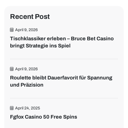
Recent Post
April 9, 2026
Tischklassiker erleben – Bruce Bet Casino
bringt Strategie ins Spiel
April 9, 2026
Roulette bleibt Dauerfavorit für Spannung
und Präzision
April 24, 2025
Fgfox Casino 50 Free Spins