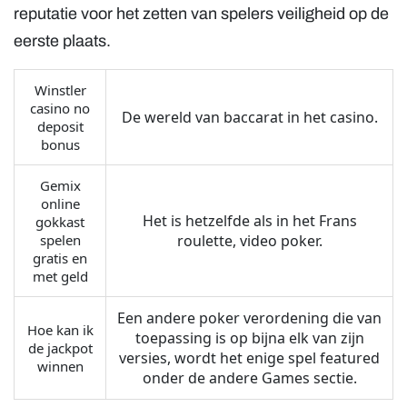
reputatie voor het zetten van spelers veiligheid op de
eerste plaats.
Winstler
casino no
De wereld van baccarat in het casino.
deposit
bonus
Gemix
online
Het is hetzelfde als in het Frans
gokkast
spelen
roulette, video poker.
gratis en
met geld
Een andere poker verordening die van
Hoe kan ik
toepassing is op bijna elk van zijn
de jackpot
versies, wordt het enige spel featured
winnen
onder de andere Games sectie.