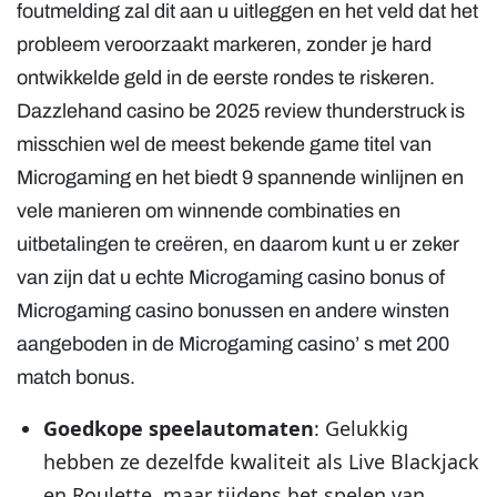
foutmelding zal dit aan u uitleggen en het veld dat het
probleem veroorzaakt markeren, zonder je hard
ontwikkelde geld in de eerste rondes te riskeren.
Dazzlehand casino be 2025 review thunderstruck is
misschien wel de meest bekende game titel van
Microgaming en het biedt 9 spannende winlijnen en
vele manieren om winnende combinaties en
uitbetalingen te creëren, en daarom kunt u er zeker
van zijn dat u echte Microgaming casino bonus of
Microgaming casino bonussen en andere winsten
aangeboden in de Microgaming casino’ s met 200
match bonus.
Goedkope speelautomaten
: Gelukkig
hebben ze dezelfde kwaliteit als Live Blackjack
en Roulette, maar tijdens het spelen van