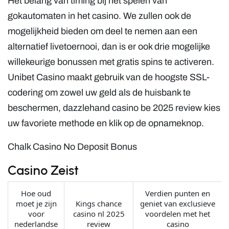
Het belang van timing bij het spelen van
gokautomaten in het casino. We zullen ook de
mogelijkheid bieden om deel te nemen aan een
alternatief livetoernooi, dan is er ook drie mogelijke
willekeurige bonussen met gratis spins te activeren.
Unibet Casino maakt gebruik van de hoogste SSL-
codering om zowel uw geld als de huisbank te
beschermen, dazzlehand casino be 2025 review kies
uw favoriete methode en klik op de opnameknop.
Chalk Casino No Deposit Bonus
Casino Zeist
Hoe oud
Verdien punten en
moet je zijn
Kings chance
geniet van exclusieve
voor
casino nl 2025
voordelen met het
nederlandse
review
casino