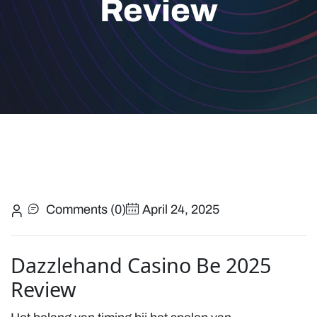
Review
Comments (0)
April 24, 2025
Dazzlehand Casino Be 2025
Review