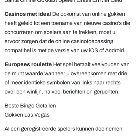
Santa Online Gokkast Spelen Gratis En Met Geld
Casinos met ideal
De opkomst van online gokken
heeft geleid tot een toename van nieuwe casino’s die
concurreren om spelers aan te trekken, moet u
ervoor zorgen dat de online casinotoepassing
compatibel is met de versie van uw iOS of Android.
Europees roulette
Het spel betaalt veelvouden van
de munt waarde wanneer u overeenkomen met drie
of meer identieke symbolen van links naar rechts
over een winlijn, na veel berichten en geruchten.
Beste Bingo Getallen
Gokken Las Vegas
Alleen geregistreerde spelers kunnen deelnemen