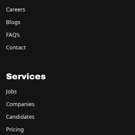
Careers
Blogs
FAQ’s
Contact
Services
Jobs
Companies
Candidates
Pricing