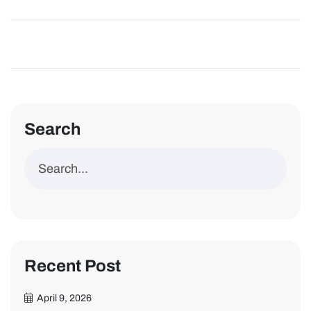
Search
Recent Post
April 9, 2026