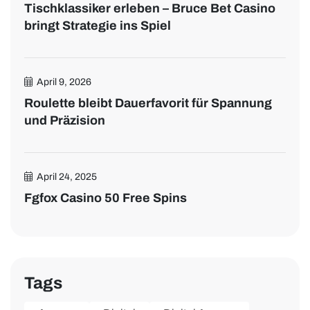
Tischklassiker erleben – Bruce Bet Casino
bringt Strategie ins Spiel
April 9, 2026
Roulette bleibt Dauerfavorit für Spannung
und Präzision
April 24, 2025
Fgfox Casino 50 Free Spins
Tags