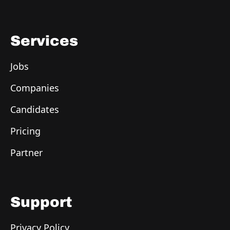
Services
Jobs
Companies
Candidates
Pricing
Partner
Support
Privacy Policy